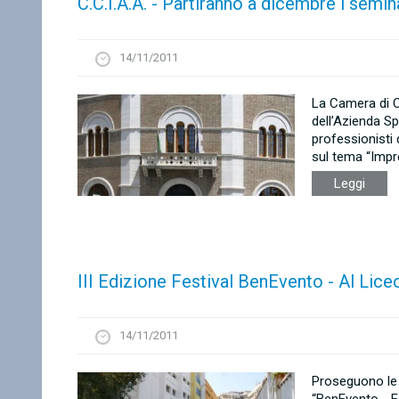
C.C.I.A.A. - Partiranno a dicembre i semi
14/11/2011
La Camera di C
dell’Azienda Sp
professionisti 
sul tema “Impre
Leggi
III Edizione Festival BenEvento - Al Lic
14/11/2011
Proseguono le 