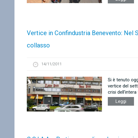
Vertice in Confindustria Benevento: Nel San
collasso
14/11/2011
Si è tenuto og
vertice del set
crisi dell'intera
Leggi