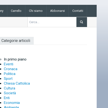
ery
Carrello
Chi siamo
Abbonarsi
Contatti
Categorie articoli
In primo piano
Eventi
Cronaca
Politica
Sport
Chiesa Cattolica
Cultura
Società
Enti
Economia
Ambiente