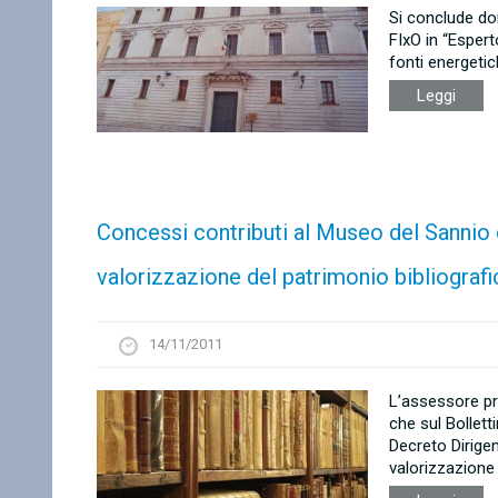
Si conclude do
FIxO in “Espert
fonti energetich
Leggi
Concessi contributi al Museo del Sannio e
valorizzazione del patrimonio bibliograf
14/11/2011
L’assessore pro
che sul Bollett
Decreto Dirigen
valorizzazione 