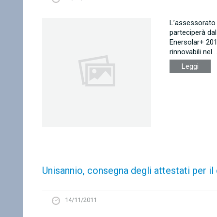
L’assessorato a
parteciperà dal
Enersolar+ 2011
rinnovabili nel .
Leggi
Unisannio, consegna degli attestati per i
14/11/2011