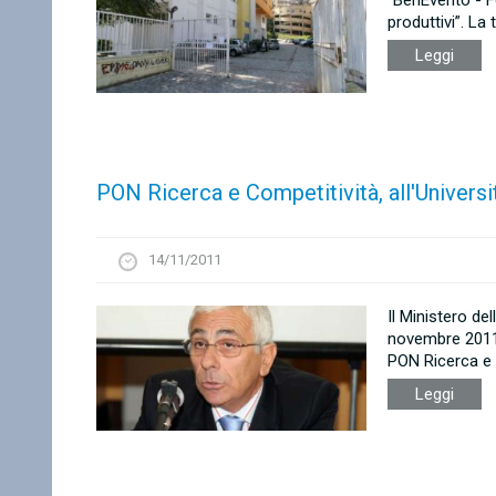
“BenEvento - Fe
produttivi”. La 
Leggi
PON Ricerca e Competitività, all'Universi
14/11/2011
Il Ministero del
novembre 2011,
PON Ricerca e 
Leggi