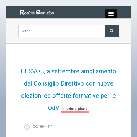
Close
Articoli
Libri
CESVOB, a settembre ampliamento
Gallery
del Consiglio Direttivo con nuove
elezioni ed offerte formative per le
Carrello
OdV
In primo piano
Chi siamo
03/08/2011
Abbonarsi