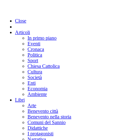
Close
Articoli
In primo piano
Eventi
Cronaca
Politica
Sport
Chiesa Cattolica
Cultura
Società
Enti
Economia
Ambiente
Libri
Arte
Benevento città
Benevento nella storia
Comuni del Sannio
Didattiche
I protagonisti
Narrativa