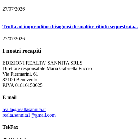
27/07/2026
Truffa ad imprenditori bisognosi di smaltire rifiuti: sequestrata...
27/07/2026
I nostri recapiti
EDIZIONI REALTA' SANNITA SRLS
Direttore responsabile Maria Gabriella Fuccio
Via Piermarini, 61
82100 Benevento
P.IVA 01816150625
E-mail
realta@realtasannita.it
realta.sannita1@gmail.com
Tel/Fax