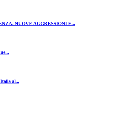
NZA. NUOVE AGGRESSIONI E...
ue...
lia al...