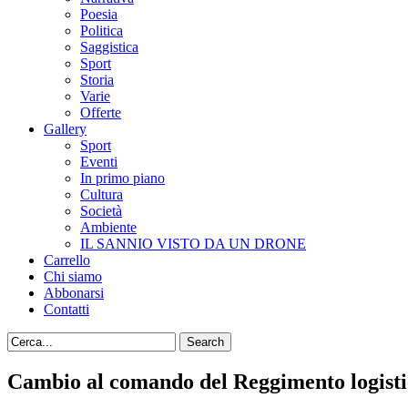
Poesia
Politica
Saggistica
Sport
Storia
Varie
Offerte
Gallery
Sport
Eventi
In primo piano
Cultura
Società
Ambiente
IL SANNIO VISTO DA UN DRONE
Carrello
Chi siamo
Abbonarsi
Contatti
Cambio al comando del Reggimento logistico