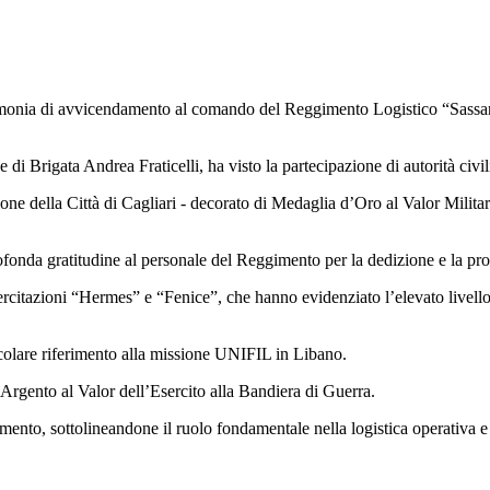
erimonia di avvicendamento al comando del Reggimento Logistico “Sassar
 Brigata Andrea Fraticelli, ha visto la partecipazione di autorità civili,
ne della Città di Cagliari - decorato di Medaglia d’Oro al Valor Militare
fonda gratitudine al personale del Reggimento per la dedizione e la pr
esercitazioni “Hermes” e “Fenice”, che hanno evidenziato l’elevato livell
colare riferimento alla missione UNIFIL in Libano.
’Argento al Valor dell’Esercito alla Bandiera di Guerra.
gimento, sottolineandone il ruolo fondamentale nella logistica operativa e