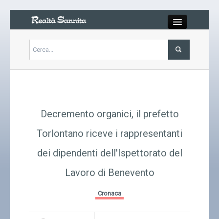
Close
Articoli
Libri
Decremento organici, il prefetto
Gallery
Torlontano riceve i rappresentanti
dei dipendenti dell'Ispettorato del
Carrello
Lavoro di Benevento
Chi siamo
Cronaca
Abbonarsi