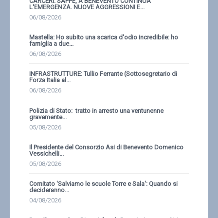
CARCERI: SAPPE, A BENEVENTO CONTINUA
L'EMERGENZA. NUOVE AGGRESSIONI E...
06/08/2026
Mastella: Ho subito una scarica d'odio incredibile: ho
famiglia a due...
06/08/2026
INFRASTRUTTURE: Tullio Ferrante (Sottosegretario di
Forza Italia al...
06/08/2026
Polizia di Stato: tratto in arresto una ventunenne
gravemente...
05/08/2026
Il Presidente del Consorzio Asi di Benevento Domenico
Vessichelli...
05/08/2026
Comitato 'Salviamo le scuole Torre e Sala': Quando si
decideranno...
04/08/2026