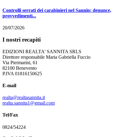
Controlli serrati dei carabinieri nel Sannio: denunce,
provvedimenti...
20/07/2026
I nostri recapiti
EDIZIONI REALTA' SANNITA SRLS
Direttore responsabile Maria Gabriella Fuccio
Via Piermarini, 61
82100 Benevento
P.IVA 01816150625
E-mail
realta@realtasannita.it
realta.sannita1@gmail.com
Tel/Fax
0824/54224