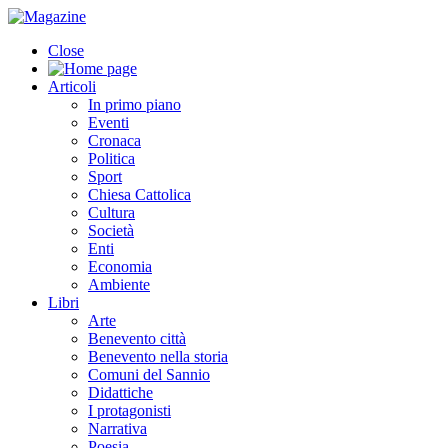
Close
Articoli
In primo piano
Eventi
Cronaca
Politica
Sport
Chiesa Cattolica
Cultura
Società
Enti
Economia
Ambiente
Libri
Arte
Benevento città
Benevento nella storia
Comuni del Sannio
Didattiche
I protagonisti
Narrativa
Poesia