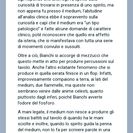
curiosità di trovarsi in presenza di uno spirito, ma
non appena fu presso il medium, l’abitudine
all’analisi clinica ebbe il sopravvento sulla
curiosità e capì che il medium era “un tipo
patologico” e fatte alcune domande di carattere
clinico, poté riconoscere che quello era affetto
da isteria, che si manifestava con tutta una serie
di movimenti convulsi e sussulti.
Oltre a ciò, Bianchi si accorge di mezzucci che
questo mette in atto per produrre percussioni sul
tavolo. Anche l’altro eclatante fenomeno che si
produce in quella serata finisce in un flop. Infatti,
improvvisamente compaiono a terra, ai lati del
medium, due fiammelle, ma queste non
sembrano venire dalle anime celesti, quanto
piuttosto dagli inferi, poiché Bianchi avverte
l’odore del fosforo.
A mani legate, il medium non riesce a produrre gli
stessi battiti sul tavolo di quando ha le mani
sciolte e inoltre, quando lo spirito guida la penna
del medium, non lo fa per scrivere parole in una