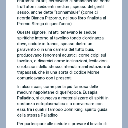
Entrambi, infatti, cercavano di smascherare come
truffatori i sedicenti medium, spesso del gentil
sesso, anche dette “sonnambule” (come ci
ricorda Bianca Pitzorno, nel suo libro finalista al
Premio Strega di quest’anno).
Queste signore, infatti, tenevano le sedute
spiritiche intorno al tavolino tondo d’ordinanza,
dove, cadute in trance, spesso dietro un
paravento o in una camera del tutto buia,
producevano fenomeni acustici, come colpi sul
tavolino, o dinamici come inclinazioni, levitazioni
o rotazioni dello stesso, ritenuti manifestazioni di
trapassati, che in una sorta di codice Morse
comunicavano con i presenti.
In alcuni casi, come per la più famosa delle
medium napoletane di quell’epoca, Eusapia
Palladino, si giungeva a materializzare gli spiriti in
sostanza ectoplasmatica e a conversare con
essi, tra i quali il famoso John King, spirito guida
della stessa Palladino.
Per partecipare alle sedute e provare il brivido di