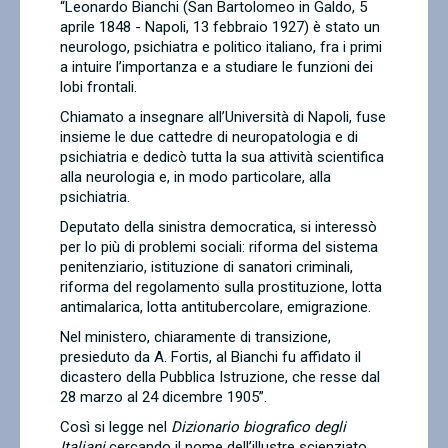
“Leonardo Bianchi (San Bartolomeo in Galdo, 5
Contatti
aprile 1848 - Napoli, 13 febbraio 1927) è stato un
neurologo, psichiatra e politico italiano, fra i primi
a intuire l’importanza e a studiare le funzioni dei
lobi frontali.
Chiamato a insegnare all’Università di Napoli, fuse
insieme le due cattedre di neuropatologia e di
psichiatria e dedicò tutta la sua attività scientifica
alla neurologia e, in modo particolare, alla
psichiatria.
Deputato della sinistra democratica, si interessò
per lo più di problemi sociali: riforma del sistema
penitenziario, istituzione di sanatori criminali,
riforma del regolamento sulla prostituzione, lotta
antimalarica, lotta antitubercolare, emigrazione.
Nel ministero, chiaramente di transizione,
presieduto da A. Fortis, al Bianchi fu affidato il
dicastero della Pubblica Istruzione, che resse dal
28 marzo al 24 dicembre 1905”.
Così si legge nel
Dizionario biografico degli
Italiani
cercando il nome dell’illustre scienziato