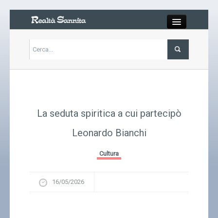
Close
Articoli
Libri
La seduta spiritica a cui partecipò
Gallery
Leonardo Bianchi
Carrello
Cultura
Chi siamo
16/05/2026
Abbonarsi