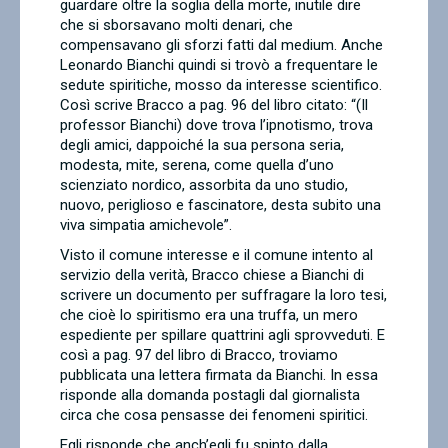
guardare oltre la soglia della morte, inutile dire
che si sborsavano molti denari, che
compensavano gli sforzi fatti dal medium. Anche
Leonardo Bianchi quindi si trovò a frequentare le
sedute spiritiche, mosso da interesse scientifico.
Così scrive Bracco a pag. 96 del libro citato: “(Il
professor Bianchi) dove trova l’ipnotismo, trova
degli amici, dappoiché la sua persona seria,
modesta, mite, serena, come quella d’uno
scienziato nordico, assorbita da uno studio,
nuovo, periglioso e fascinatore, desta subito una
viva simpatia amichevole”.
Visto il comune interesse e il comune intento al
servizio della verità, Bracco chiese a Bianchi di
scrivere un documento per suffragare la loro tesi,
che cioè lo spiritismo era una truffa, un mero
espediente per spillare quattrini agli sprovveduti. E
così a pag. 97 del libro di Bracco, troviamo
pubblicata una lettera firmata da Bianchi. In essa
risponde alla domanda postagli dal giornalista
circa che cosa pensasse dei fenomeni spiritici.
Egli risponde che anch’egli fu spinto dalla