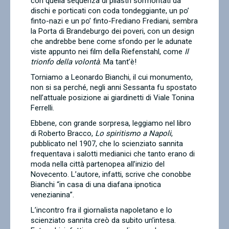
con quella sequenza di pilastri sormontati da
dischi e porticati con coda tondeggiante, un po’
finto-nazi e un po’ finto-Frediano Frediani, sembra
la Porta di Brandeburgo dei poveri, con un design
che andrebbe bene come sfondo per le adunate
viste appunto nei film della Riefenstahl, come
Il
trionfo della volontà
. Ma tant’è!
Torniamo a Leonardo Bianchi, il cui monumento,
non si sa perché, negli anni Sessanta fu spostato
nell’attuale posizione ai giardinetti di Viale Tonina
Ferrelli.
Ebbene, con grande sorpresa, leggiamo nel libro
di Roberto Bracco,
Lo spiritismo a Napoli
,
pubblicato nel 1907, che lo scienziato sannita
frequentava i salotti medianici che tanto erano di
moda nella città partenopea all’inizio del
Novecento. L’autore, infatti, scrive che conobbe
Bianchi “in casa di una diafana ipnotica
venezianina”.
L’incontro fra il giornalista napoletano e lo
scienziato sannita creò da subito un’intesa.