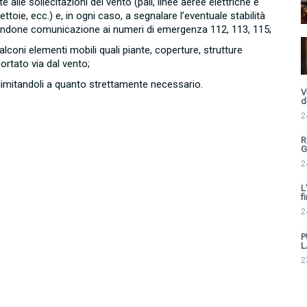
alle sollecitazioni del vento (pali, linee aeree elettriche e
 tettoie, ecc.) e, in ogni caso, a segnalare l’eventuale stabilità
, dandone comunicazione ai numeri di emergenza 112, 113, 115;
coni elementi mobili quali piante, coperture, strutture
rtato via dal vento;
limitandoli a quanto strettamente necessario.
V
d
2
R
G
2
L
fi
2
P
L
2