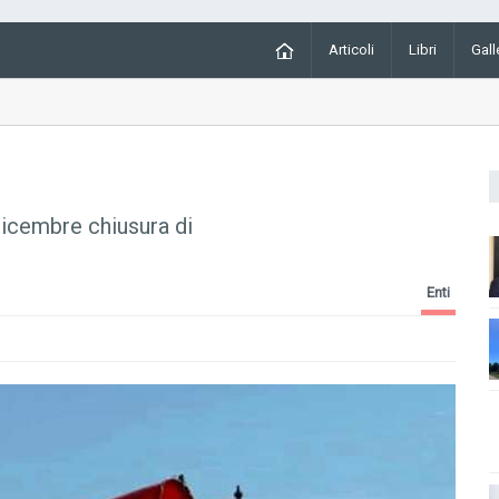
Articoli
Libri
Gall
dicembre chiusura di
Enti