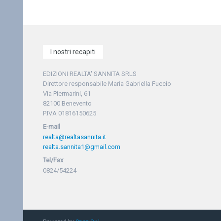
I nostri recapiti
EDIZIONI REALTA' SANNITA SRLS
Direttore responsabile Maria Gabriella Fuccio
Via Piermarini, 61
82100 Benevento
P.IVA 01816150625
E-mail
realta@realtasannita.it
realta.sannita1@gmail.com
Tel/Fax
0824/54224