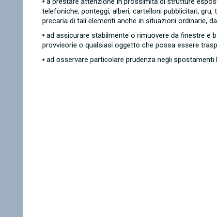
▪
a prestare attenzione in prossimità di strutture esposte 
telefoniche, ponteggi, alberi, cartelloni pubblicitari, gru,
precaria di tali elementi anche in situazioni ordinarie
▪
ad assicurare stabilmente o rimuovere da finestre e bal
provvisorie o qualsiasi oggetto che possa essere traspo
▪
ad osservare particolare prudenza negli spostamenti 