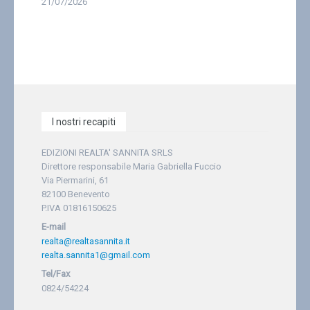
21/07/2026
I nostri recapiti
EDIZIONI REALTA' SANNITA SRLS
Direttore responsabile Maria Gabriella Fuccio
Via Piermarini, 61
82100 Benevento
P.IVA 01816150625
E-mail
realta@realtasannita.it
realta.sannita1@gmail.com
Tel/Fax
0824/54224