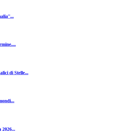
ia''...
mine....
 di Stelle...
mondi...
 2026...