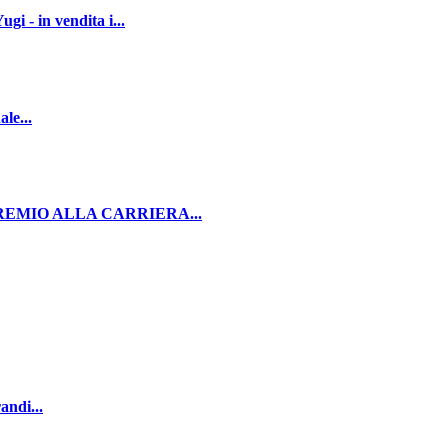
 in vendita i...
le...
PREMIO ALLA CARRIERA...
andi...