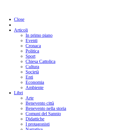
Close
Articoli
In primo piano
Eventi
Cronaca
Politica
Sport
Chiesa Cattolica
Cultura
Società
Enti
Economia
Ambiente
Libri
Arte
Benevento città
Benevento nella storia
Comuni del Sannio
Didattiche
I protagonisti
Narrativa