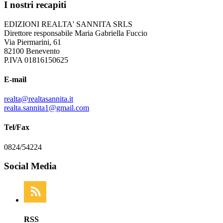
I nostri recapiti
EDIZIONI REALTA' SANNITA SRLS
Direttore responsabile Maria Gabriella Fuccio
Via Piermarini, 61
82100 Benevento
P.IVA 01816150625
E-mail
realta@realtasannita.it
realta.sannita1@gmail.com
Tel/Fax
0824/54224
Social Media
RSS