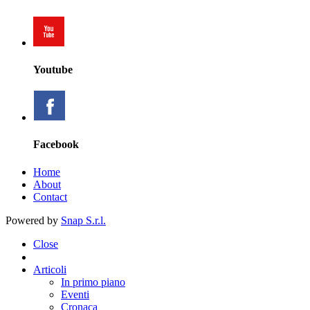
Youtube
Facebook
Home
About
Contact
Powered by
Snap S.r.l.
Close
Articoli
In primo piano
Eventi
Cronaca