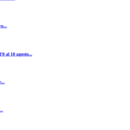
o...
al 10 agosto...
...
..