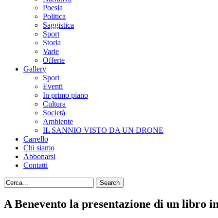
Poesia
Politica
Saggistica
Sport
Storia
Varie
Offerte
Gallery
Sport
Eventi
In primo piano
Cultura
Società
Ambiente
IL SANNIO VISTO DA UN DRONE
Carrello
Chi siamo
Abbonarsi
Contatti
A Benevento la presentazione di un libro in