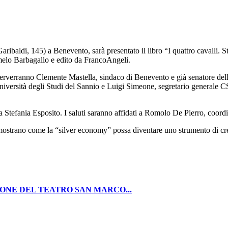
ibaldi, 145) a Benevento, sarà presentato il libro “I quattro cavalli. 
melo Barbagallo e edito da FrancoAngeli.
terverranno Clemente Mastella, sindaco di Benevento e già senatore della
niversità degli Studi del Sannio e Luigi Simeone, segretario generale 
a Stefania Esposito. I saluti saranno affidati a Romolo De Pierro, coor
 dimostrano come la “silver economy” possa diventare uno strumento di cr
ONE DEL TEATRO SAN MARCO...