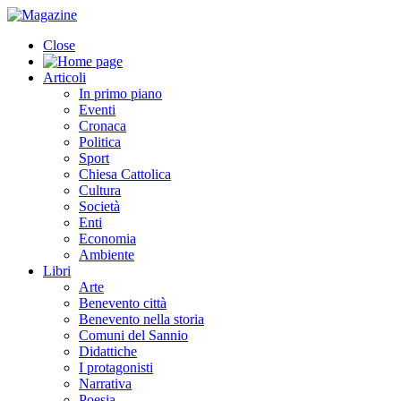
Close
Articoli
In primo piano
Eventi
Cronaca
Politica
Sport
Chiesa Cattolica
Cultura
Società
Enti
Economia
Ambiente
Libri
Arte
Benevento città
Benevento nella storia
Comuni del Sannio
Didattiche
I protagonisti
Narrativa
Poesia