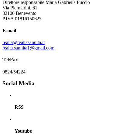
Direttore responsabile Maria Gabriella Fuccio
Via Piermarini, 61
82100 Benevento
P.IVA 01816150625
E-mail
realta@realtasannita.it
realta.sannita1@gmail.com
Tel/Fax
0824/54224
Social Media
RSS
Youtube