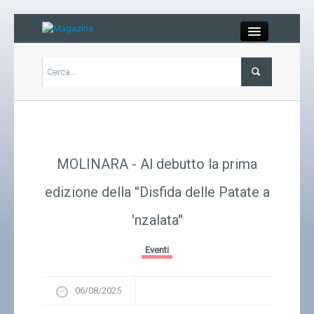
Close
Articoli
Libri
MOLINARA - Al debutto la prima
Gallery
edizione della ''Disfida delle Patate a
'nzalata''
Carrello
Eventi
Chi siamo
06/08/2025
Abbonarsi