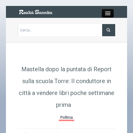
Close
Articoli
Libri
Mastella dopo la puntata di Report
Gallery
sulla scuola Torre: Il conduttore in
città a vendere libri poche settimane
Carrello
prima
Chi siamo
Politica
Abbonarsi