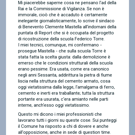
Mi piacerebbe saperne cosa ne pensano l'ad della
Rai e la Commissione di Vigilanza. Se non è
immorale, cioò che è accaduto è certamente
inelegante giornalisticamente, lo scrive il sindaco
di Benevento Clemente Mastella all'indomani della
puntata di Report che si è occupata del progetto
di ricostruzione della scuola Federico Torre.
I miei tecnici, comunque, mi confermano -
prosegue Mastella - che sulla scuola Torre è
stata fatta la scelta giusta: dalla demolizione è
emerso che le condizioni strutturali della scuola
erano pessime. Era usata, come era canonico
negli anni Sessanta, addirittura la pietra di fiume
liscia nella struttura del cemento armato, cosa
oggi vietatissima dalla legge, l'amalgama di ferro,
cemento e inerti era traballante; tutta la struttura
portante era usurata, c'era amianto nelle parti
interne, anch'esso oggi vietatissimo.
Questo mi dicono i miei professionisti che
lavorano tutti i giorni su queste cose. Sui punteggi
il Comune ha risposto a chi di dovere e anche
all'opposizione, anche in sede di question time.