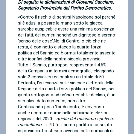
Di seguito
le dichiarazioni di Giovanni Cacciano,
Contatti
Segretario Provinciale del
Partito Democratico.
«Contro il rischio di sentirsi Napoleone sol perché
si è adusi a posare la mano sotto la giacca,
sarebbe auspicabile avere una minima coscienza
dei fatti, dei numeri nonché un dignitoso e sereno
'senso delle cose'.Noi di Centro, o ciò che ne
resta, è con netto distacco la quarta forza
politica del Sannio ed è ormai totalmente assente
oltre iconfini della nostra piccola provincia.
Tutto il Sannio, purtroppo, rappresenta il 4.6%
della Campania in termini demografici, eleggendo
solo 2 consiglieri regionali su un totale di 50.
Pertanto, l'irrilevanza sulle vicende elettorali della
Regione della quarta forza politica del Sannio, per
giunta sottoposta ad un'inarrestabile declino, è un
semplice dato numerico, non altro.
Continuando poi a 'far di conto', è doveroso
anche ricordare come nelle richiamate elezioni
regionali del 2020 -
quelle del massimo spolvero
mastelliano
- il PD fu il primo partito in assoluto
in provincia. Lo stesso avvenne nelle comunali di