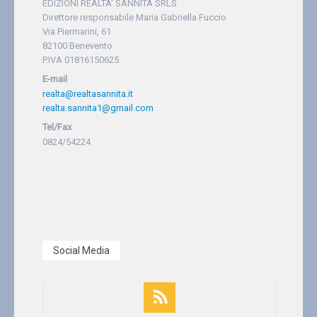
EDIZIONI REALTA' SANNITA SRLS
Direttore responsabile Maria Gabriella Fuccio
Via Piermarini, 61
82100 Benevento
P.IVA 01816150625
E-mail
realta@realtasannita.it
realta.sannita1@gmail.com
Tel/Fax
0824/54224
Social Media