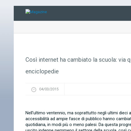
Così internet ha cambiato la scuola: via qu
enciclopedie
04/03/2015
Nell'ultimo ventennio, ma soprattutto negli ultimi dieci
accessibilità ad ampie fasce di pubblico hanno cambiato
quotidiana, in modi più o meno palesi. Da questa progres
uscito indenne nemmeno il settore della scuola, così co