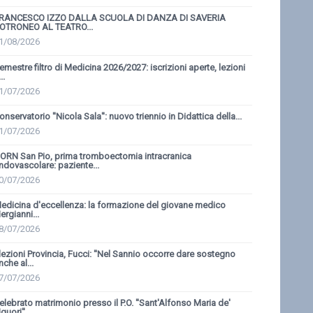
RANCESCO IZZO DALLA SCUOLA DI DANZA DI SAVERIA
OTRONEO AL TEATRO...
1/08/2026
emestre filtro di Medicina 2026/2027: iscrizioni aperte, lezioni
..
1/07/2026
onservatorio ''Nicola Sala'': nuovo triennio in Didattica della...
1/07/2026
ORN San Pio, prima tromboectomia intracranica
ndovascolare: paziente...
0/07/2026
edicina d'eccellenza: la formazione del giovane medico
iergianni...
8/07/2026
lezioni Provincia, Fucci: ''Nel Sannio occorre dare sostegno
nche al...
7/07/2026
elebrato matrimonio presso il P.O. ''Sant'Alfonso Maria de'
guori''...