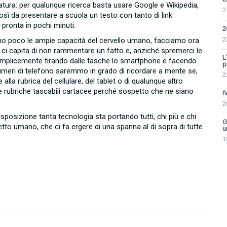
piatura: per qualunque ricerca basta usare Google e Wikipedia,
2
sì da presentare a scuola un testo con tanto di link
 pronta in pochi minuti.
2
2
no poco le ampie capacità del cervello umano, facciamo ora
ci capita di non rammentare un fatto e, anziché spremerci le
L
emplicemente tirando dalle tasche lo smartphone e facendo
p
numeri di telefono saremmo in grado di ricordare a mente se,
2
la rubrica del cellulare, del tablet o di qualunque altro
 rubriche tascabili cartacee perché sospetto che ne siano
I
2
isposizione tanta tecnologia sta portando tutti, chi più e chi
G
tto umano, che ci fa ergere di una spanna al di sopra di tutte
u
1