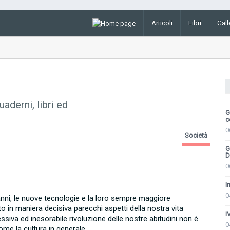
Articoli
Libri
Gall
aderni, libri ed
G
c
0
Società
G
D
0
I
0
 anni, le nuove tecnologie e la loro sempre maggiore
 in maniera decisiva parecchi aspetti della nostra vita
I
siva ed inesorabile rivoluzione delle nostre abitudini non è
0
me la cultura in generale.