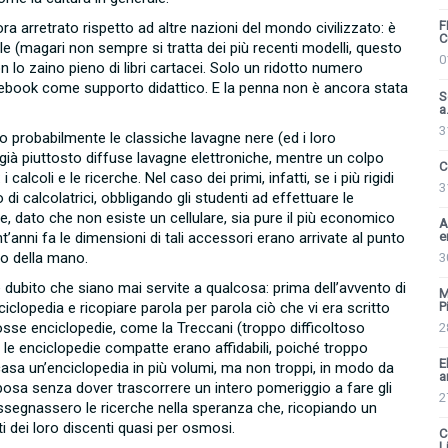
F
ra arretrato rispetto ad altre nazioni del mondo civilizzato: è
C
le (magari non sempre si tratta dei più recenti modelli, questo
0
n lo zaino pieno di libri cartacei. Solo un ridotto numero
dell’ebook come supporto didattico. E la penna non è ancora stata
S
a.
3
o probabilmente le classiche lavagne nere (ed i loro
a già piuttosto diffuse lavagne elettroniche, mentre un colpo
C
calcoli e le ricerche. Nel caso dei primi, infatti, se i più rigidi
3
i calcolatrici, obbligando gli studenti ad effettuare le
le, dato che non esiste un cellulare, sia pure il più economico
A
ent’anni fa le dimensioni di tali accessori erano arrivate al punto
e
lmo della mano.
3
 dubito che siano mai servite a qualcosa: prima dell’avvento di
M
iclopedia e ricopiare parola per parola ciò che vi era scritto
P
rosse enciclopedie, come la Treccani (troppo difficoltoso
2
e enciclopedie compatte erano affidabili, poiché troppo
E
 casa un’enciclopedia in più volumi, ma non troppi, in modo da
a
osa senza dover trascorrere un intero pomeriggio a fare gli
2
assegnassero le ricerche nella speranza che, ricopiando un
i dei loro discenti quasi per osmosi.
C
Li