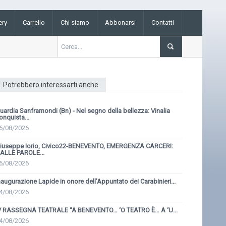
ery
Carrello
Chi siamo
Abbonarsi
Contatti
Potrebbero interessarti anche
uardia Sanframondi (Bn) - Nel segno della bellezza: Vinalia
onquista...
6/08/2026
iuseppe Iorio, Civico22-BENEVENTO, EMERGENZA CARCERI:
ALLE PAROLE...
6/08/2026
naugurazione Lapide in onore dell’Appuntato dei Carabinieri...
4/08/2026
V RASSEGNA TEATRALE “A BENEVENTO… ‘O TEATRO È… A ‘U...
4/08/2026