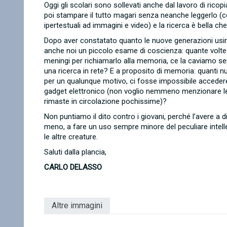
Oggi gli scolari sono sollevati anche dal lavoro di rico
poi stampare il tutto magari senza neanche leggerlo (co
ipertestuali ad immagini e video) e la ricerca è bella che
Dopo aver constatato quanto le nuove generazioni usi
anche noi un piccolo esame di coscienza: quante volte 
meningi per richiamarlo alla memoria, ce la caviamo s
una ricerca in rete? E a proposito di memoria: quanti 
per un qualunque motivo, ci fosse impossibile accedere al
gadget elettronico (non voglio nemmeno menzionare le
rimaste in circolazione pochissime)?
Non puntiamo il dito contro i giovani, perché l’avere a d
meno, a fare un uso sempre minore del peculiare intelle
le altre creature.
Saluti dalla plancia,
CARLO DELASSO
Altre immagini