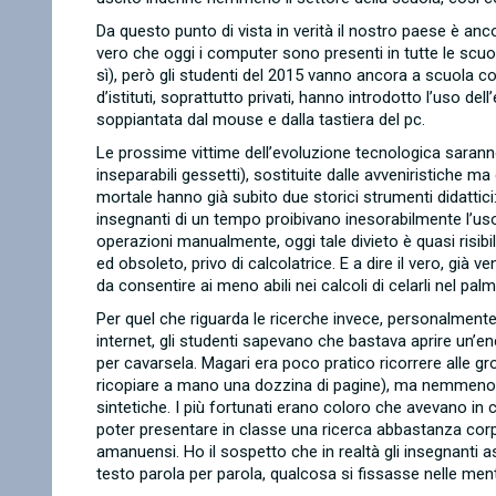
Da questo punto di vista in verità il nostro paese è anco
vero che oggi i computer sono presenti in tutte le scuo
sì), però gli studenti del 2015 vanno ancora a scuola co
d’istituti, soprattutto privati, hanno introdotto l’uso 
soppiantata dal mouse e dalla tastiera del pc.
Le prossime vittime dell’evoluzione tecnologica sarann
inseparabili gessetti), sostituite dalle avveniristiche m
mortale hanno già subito due storici strumenti didattici: i 
insegnanti di un tempo proibivano inesorabilmente l’uso d
operazioni manualmente, oggi tale divieto è quasi risibi
ed obsoleto, privo di calcolatrice. E a dire il vero, già v
da consentire ai meno abili nei calcoli di celarli nel pa
Per quel che riguarda le ricerche invece, personalmente
internet, gli studenti sapevano che bastava aprire un’enc
per cavarsela. Magari era poco pratico ricorrere alle g
ricopiare a mano una dozzina di pagine), ma nemmeno l
sintetiche. I più fortunati erano coloro che avevano in
poter presentare in classe una ricerca abbastanza corp
amanuensi. Ho il sospetto che in realtà gli insegnanti 
testo parola per parola, qualcosa si fissasse nelle ment