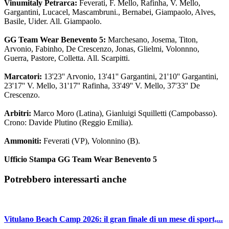
Vinumitaly Petrarca:
Feverati, F. Mello, Rafinha, V. Mello,
Gargantini, Lucacel, Mascambruni., Bernabei, Giampaolo, Alves,
Basile, Uider. All. Giampaolo.
GG Team Wear Benevento 5:
Marchesano, Josema, Titon,
Arvonio, Fabinho, De Crescenzo, Jonas, Glielmi, Volonnno,
Guerra, Pastore, Colletta. All. Scarpitti.
Marcatori:
13'23'' Arvonio, 13'41'' Gargantini, 21'10'' Gargantini,
23'17'' V. Mello, 31'17'' Rafinha, 33'49'' V. Mello, 37'33'' De
Crescenzo.
Arbitri:
Marco Moro (Latina), Gianluigi Squilletti (Campobasso).
Crono: Davide Plutino (Reggio Emilia).
Ammoniti:
Feverati (VP), Volonnino (B).
Ufficio Stampa GG Team Wear Benevento 5
Potrebbero interessarti anche
Vitulano Beach Camp 2026: il gran finale di un mese di sport,...