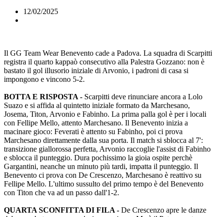
12/02/2025
Il GG Team Wear Benevento cade a Padova. La squadra di Scarpitti
registra il quarto kappaò consecutivo alla Palestra Gozzano: non è
bastato il gol illusorio iniziale di Arvonio, i padroni di casa si
impongono e vincono 5-2.
BOTTA E RISPOSTA -
Scarpitti deve rinunciare ancora a Lolo
Suazo e si affida al quintetto iniziale formato da Marchesano,
Josema, Titon, Arvonio e Fabinho. La prima palla gol è per i locali
con Fellipe Mello, attento Marchesano. Il Benevento inizia a
macinare gioco: Feverati è attento su Fabinho, poi ci prova
Marchesano direttamente dalla sua porta. Il match si sblocca al 7':
transizione giallorossa perfetta, Arvonio raccoglie l'assist di Fabinho
e sblocca il punteggio. Dura pochissimo la gioia ospite perchè
Gargantini, neanche un minuto più tardi, impatta il punteggio. Il
Benevento ci prova con De Crescenzo, Marchesano è reattivo su
Fellipe Mello. L'ultimo sussulto del primo tempo è del Benevento
con Titon che va ad un passo dall'1-2.
QUARTA SCONFITTA DI FILA -
De Crescenzo apre le danze