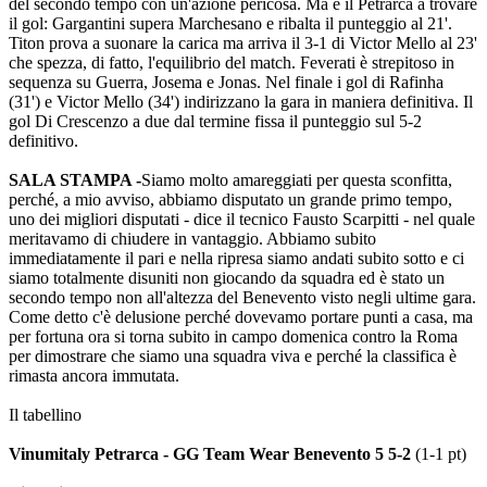
del secondo tempo con un'azione pericosa. Ma è il Petrarca a trovare
il gol: Gargantini supera Marchesano e ribalta il punteggio al 21'.
Titon prova a suonare la carica ma arriva il 3-1 di Victor Mello al 23'
che spezza, di fatto, l'equilibrio del match. Feverati è strepitoso in
sequenza su Guerra, Josema e Jonas. Nel finale i gol di Rafinha
(31') e Victor Mello (34') indirizzano la gara in maniera definitiva. Il
gol Di Crescenzo a due dal termine fissa il punteggio sul 5-2
definitivo.
SALA STAMPA -
Siamo molto amareggiati per questa sconfitta,
perché, a mio avviso, abbiamo disputato un grande primo tempo,
uno dei migliori disputati - dice il tecnico Fausto Scarpitti - nel quale
meritavamo di chiudere in vantaggio. Abbiamo subito
immediatamente il pari e nella ripresa siamo andati subito sotto e ci
siamo totalmente disuniti non giocando da squadra ed è stato un
secondo tempo non all'altezza del Benevento visto negli ultime gara.
Come detto c'è delusione perché dovevamo portare punti a casa, ma
per fortuna ora si torna subito in campo domenica contro la Roma
per dimostrare che siamo una squadra viva e perché la classifica è
rimasta ancora immutata.
Il tabellino
Vinumitaly Petrarca - GG Team Wear Benevento 5 5-2
(1-1 pt)