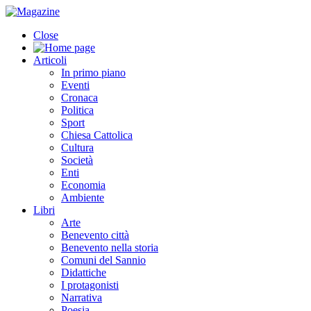
Close
Articoli
In primo piano
Eventi
Cronaca
Politica
Sport
Chiesa Cattolica
Cultura
Società
Enti
Economia
Ambiente
Libri
Arte
Benevento città
Benevento nella storia
Comuni del Sannio
Didattiche
I protagonisti
Narrativa
Poesia