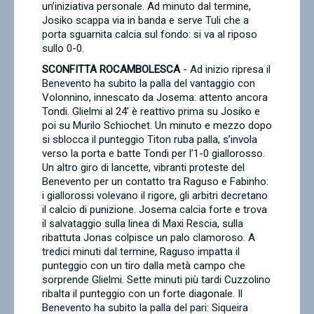
un’iniziativa personale. Ad minuto dal termine,
Josiko scappa via in banda e serve Tuli che a
porta sguarnita calcia sul fondo: si va al riposo
sullo 0-0.
SCONFITTA ROCAMBOLESCA
- Ad inizio ripresa il
Benevento ha subito la palla del vantaggio con
Volonnino, innescato da Josema: attento ancora
Tondi. Glielmi al 24’ è reattivo prima su Josiko e
poi su Murilo Schiochet. Un minuto e mezzo dopo
si sblocca il punteggio Titon ruba palla, s’invola
verso la porta e batte Tondi per l’1-0 giallorosso.
Un altro giro di lancette, vibranti proteste del
Benevento per un contatto tra Raguso e Fabinho:
i giallorossi volevano il rigore, gli arbitri decretano
il calcio di punizione. Josema calcia forte e trova
il salvataggio sulla linea di Maxi Rescia, sulla
ribattuta Jonas colpisce un palo clamoroso. A
tredici minuti dal termine, Raguso impatta il
punteggio con un tiro dalla metà campo che
sorprende Glielmi. Sette minuti più tardi Cuzzolino
ribalta il punteggio con un forte diagonale. Il
Benevento ha subito la palla del pari: Siqueira