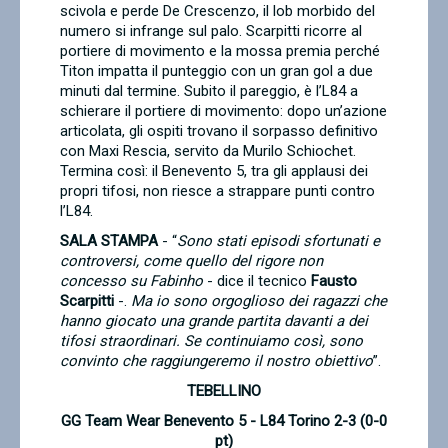
scivola e perde De Crescenzo, il lob morbido del
numero si infrange sul palo. Scarpitti ricorre al
portiere di movimento e la mossa premia perché
Titon impatta il punteggio con un gran gol a due
minuti dal termine. Subito il pareggio, è l’L84 a
schierare il portiere di movimento: dopo un’azione
articolata, gli ospiti trovano il sorpasso definitivo
con Maxi Rescia, servito da Murilo Schiochet.
Termina così: il Benevento 5, tra gli applausi dei
propri tifosi, non riesce a strappare punti contro
l’L84.
SALA STAMPA
- “
Sono stati episodi sfortunati e
controversi, come quello del rigore non
concesso su Fabinho
- dice il tecnico
Fausto
Scarpitti
-.
Ma io sono orgoglioso dei ragazzi che
hanno giocato una grande partita davanti a dei
tifosi straordinari. Se continuiamo così, sono
convinto che raggiungeremo il nostro obiettivo
”.
TEBELLINO
GG Team Wear Benevento 5 - L84 Torino 2-3 (0-0
pt)