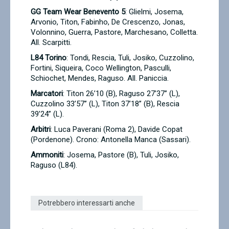
GG Team Wear Benevento 5
: Glielmi, Josema,
Arvonio, Titon, Fabinho, De Crescenzo, Jonas,
Volonnino, Guerra, Pastore, Marchesano, Colletta.
All. Scarpitti.
L84 Torino
: Tondi, Rescia, Tuli, Josiko, Cuzzolino,
Fortini, Siqueira, Coco Wellington, Pasculli,
Schiochet, Mendes, Raguso. All. Paniccia.
Marcatori
: Titon 26’10 (B), Raguso 27’37’’ (L),
Cuzzolino 33’57’’ (L), Titon 37’18’’ (B), Rescia
39’24’’ (L).
Arbitri
: Luca Paverani (Roma 2), Davide Copat
(Pordenone). Crono: Antonella Manca (Sassari).
Ammoniti
: Josema, Pastore (B), Tuli, Josiko,
Raguso (L84).
Potrebbero interessarti anche