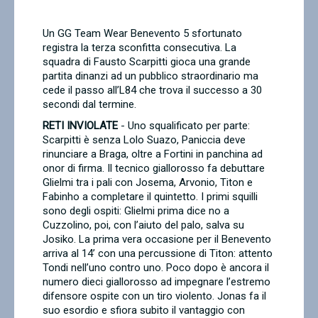
Contatti
Un GG Team Wear Benevento 5 sfortunato
registra la terza sconfitta consecutiva. La
squadra di Fausto Scarpitti gioca una grande
partita dinanzi ad un pubblico straordinario ma
cede il passo all’L84 che trova il successo a 30
secondi dal termine.
RETI INVIOLATE
- Uno squalificato per parte:
Scarpitti è senza Lolo Suazo, Paniccia deve
rinunciare a Braga, oltre a Fortini in panchina ad
onor di firma. Il tecnico giallorosso fa debuttare
Glielmi tra i pali con Josema, Arvonio, Titon e
Fabinho a completare il quintetto. I primi squilli
sono degli ospiti: Glielmi prima dice no a
Cuzzolino, poi, con l’aiuto del palo, salva su
Josiko. La prima vera occasione per il Benevento
arriva al 14’ con una percussione di Titon: attento
Tondi nell’uno contro uno. Poco dopo è ancora il
numero dieci giallorosso ad impegnare l’estremo
difensore ospite con un tiro violento. Jonas fa il
suo esordio e sfiora subito il vantaggio con