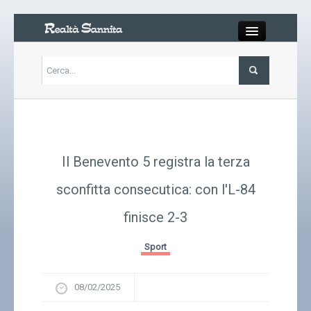
Close
Articoli
Libri
Il Benevento 5 registra la terza
Gallery
sconfitta consecutica: con l'L-84
finisce 2-3
Carrello
Sport
Chi siamo
08/02/2025
Abbonarsi