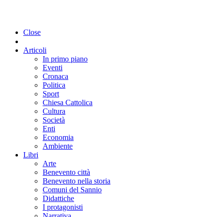
Close
Articoli
In primo piano
Eventi
Cronaca
Politica
Sport
Chiesa Cattolica
Cultura
Società
Enti
Economia
Ambiente
Libri
Arte
Benevento città
Benevento nella storia
Comuni del Sannio
Didattiche
I protagonisti
Narrativa