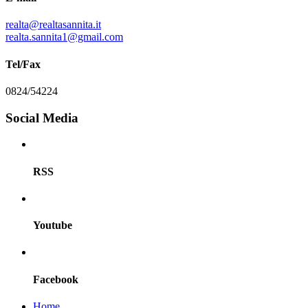
realta@realtasannita.it
realta.sannita1@gmail.com
Tel/Fax
0824/54224
Social Media
RSS
Youtube
Facebook
Home