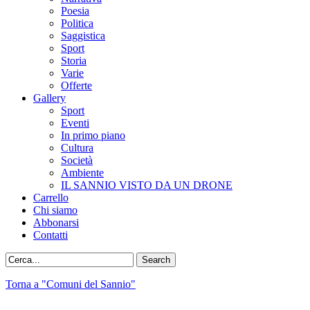
Poesia
Politica
Saggistica
Sport
Storia
Varie
Offerte
Gallery
Sport
Eventi
In primo piano
Cultura
Società
Ambiente
IL SANNIO VISTO DA UN DRONE
Carrello
Chi siamo
Abbonarsi
Contatti
Torna a "Comuni del Sannio"