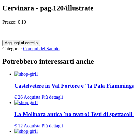
Cervinara - pag.120/illustrate
Prezzo:
€ 10
Aggiungi al carrello
Categoria:
Comuni del Sannio
.
Potrebbero interessarti anche
Castelvetere in Val Fortore e ''la Pala Fiamminga
€ 26
Acquista
Più dettagli
La Molinara antica 'no teatro! Testi di spettacoli 
€ 12
Acquista
Più dettagli