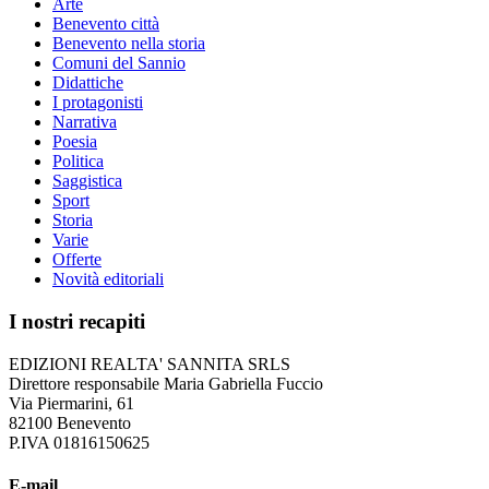
Arte
Benevento città
Benevento nella storia
Comuni del Sannio
Didattiche
I protagonisti
Narrativa
Poesia
Politica
Saggistica
Sport
Storia
Varie
Offerte
Novità editoriali
I nostri recapiti
EDIZIONI REALTA' SANNITA SRLS
Direttore responsabile Maria Gabriella Fuccio
Via Piermarini, 61
82100 Benevento
P.IVA 01816150625
E-mail