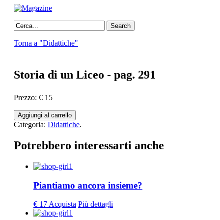
Close
Articoli
Torna a "Didattiche"
Libri
Gallery
Carrello
Chi siamo
Storia di un Liceo - pag. 291
Abbonarsi
Contatti
Prezzo:
€ 15
Aggiungi al carrello
Categoria:
Didattiche
.
Potrebbero interessarti anche
Piantiamo ancora insieme?
€ 17
Acquista
Più dettagli