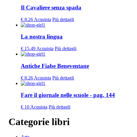
Il Cavaliere senza spada
€ 8.26
Acquista
Più dettagli
La nostra lingua
€ 15.49
Acquista
Più dettagli
Antiche Fiabe Beneventane
€ 8.26
Acquista
Più dettagli
Fare il giornale nelle scuole - pag. 144
€ 10
Acquista
Più dettagli
Categorie libri
Arte