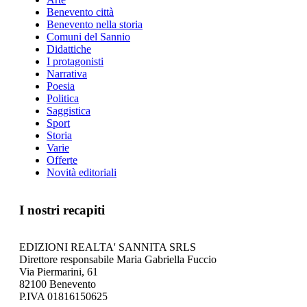
Benevento città
Benevento nella storia
Comuni del Sannio
Didattiche
I protagonisti
Narrativa
Poesia
Politica
Saggistica
Sport
Storia
Varie
Offerte
Novità editoriali
I nostri recapiti
EDIZIONI REALTA' SANNITA SRLS
Direttore responsabile Maria Gabriella Fuccio
Via Piermarini, 61
82100 Benevento
P.IVA 01816150625