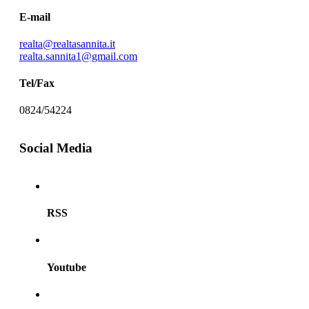
E-mail
realta@realtasannita.it
realta.sannita1@gmail.com
Tel/Fax
0824/54224
Social Media
RSS
Youtube