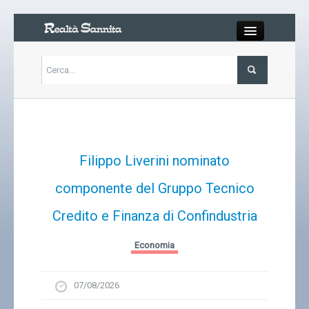
Close
Articoli
Libri
Filippo Liverini nominato
Gallery
componente del Gruppo Tecnico
Credito e Finanza di Confindustria
Carrello
Economia
Chi siamo
07/08/2026
Abbonarsi