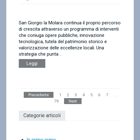
San Giorgio la Molara continua il proprio percorso
di crescita attraverso un programma di interventi
che coniuga opere pubbliche, innovazione
tecnologica, tutela del patrimonio storico e
valorizzazione delle eccellenze locali. Una
strategia che punta ..
Leggi
Precedente
1
2
3
4
5
6
7
...
79
Next
Categorie articoli
In primo piano