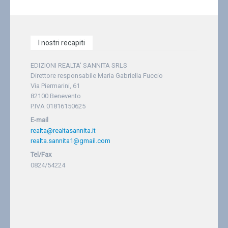
I nostri recapiti
EDIZIONI REALTA' SANNITA SRLS
Direttore responsabile Maria Gabriella Fuccio
Via Piermarini, 61
82100 Benevento
P.IVA 01816150625
E-mail
realta@realtasannita.it
realta.sannita1@gmail.com
Tel/Fax
0824/54224