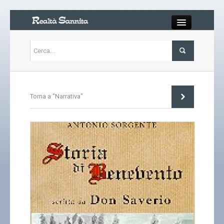
Close
Articoli
Torna a "Narrativa"
Libri
Gallery
Carrello
Chi siamo
Abbonarsi