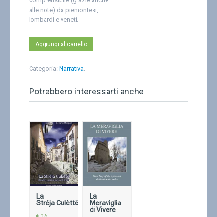
comprensibile (grazie anche
alle note) da piemontesi,
lombardi e veneti.
Aggiungi al carrello
Categoria:
Narrativa
.
Potrebbero interessarti anche
La
La
Stréja
Culèttë
Meraviglia
di Vivere
€ 16