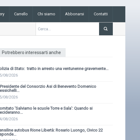
ery
Carrello
Chi siamo
Abbonarsi
Contatti
Potrebbero interessarti anche
olizia di Stato: tratto in arresto una ventunenne gravemente...
5/08/2026
l Presidente del Consorzio Asi di Benevento Domenico
essichelli...
5/08/2026
omitato 'Salviamo le scuole Torre e Sala': Quando si
ecideranno...
4/08/2026
ensiline autobus Rione Libertà: Rosario Luongo, Civico 22
isponde...