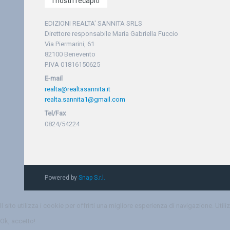
I nostri recapiti
EDIZIONI REALTA' SANNITA SRLS
Direttore responsabile Maria Gabriella Fuccio
Via Piermarini, 61
82100 Benevento
P.IVA 01816150625
E-mail
realta@realtasannita.it
realta.sannita1@gmail.com
Tel/Fax
0824/54224
Powered by
Snap S.r.l.
Il sito utilizza i cookie per offrirti una migliore esperienza di navigazione. Uti
Ok, accetto!