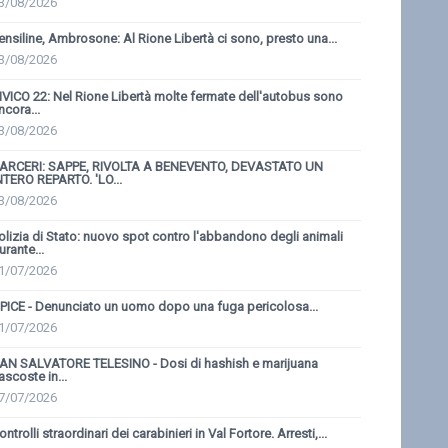
3/08/2026
ensiline, Ambrosone: Al Rione Libertà ci sono, presto una...
3/08/2026
IVICO 22: Nel Rione Libertà molte fermate dell'autobus sono
ncora...
3/08/2026
ARCERI: SAPPE, RIVOLTA A BENEVENTO, DEVASTATO UN
NTERO REPARTO. 'LO...
3/08/2026
olizia di Stato: nuovo spot contro l'abbandono degli animali
urante...
1/07/2026
PICE - Denunciato un uomo dopo una fuga pericolosa...
1/07/2026
AN SALVATORE TELESINO - Dosi di hashish e marijuana
ascoste in...
7/07/2026
ontrolli straordinari dei carabinieri in Val Fortore. Arresti,...