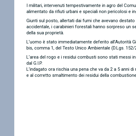
I militari, intervenuti tempestivamente in agro del Co
alimentato da rifiuti urbani e speciali non pericolosi e 
Giunti sul posto, allertati dai fumi che avevano destato
accidentale, i carabinieri forestali hanno sorpreso un 
della sua proprietà.
L’uomo è stato immediatamente deferito all’Autorità Giudiz
bis, comma 1, del Testo Unico Ambientale (D.Lgs. 152/
L’area del rogo e i residui combusti sono stati messi i
dal G.I.P.
L’indagato ora rischia una pena che va da 2 a 5 anni di re
e al corretto smaltimento dei residui della combustione