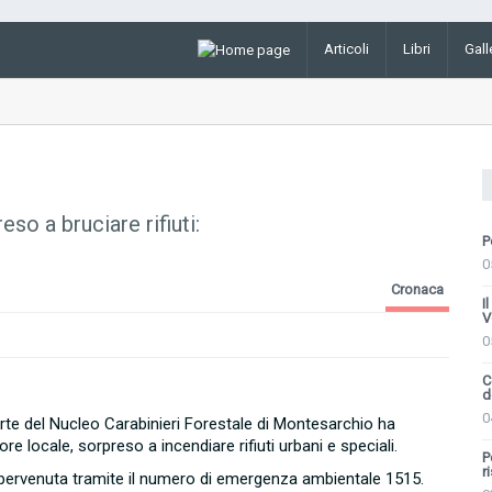
Articoli
Libri
Gall
a bruciare rifiuti:
P
0
Cronaca
I
V
0
C
d
0
parte del Nucleo Carabinieri Forestale di Montesarchio ha
ore locale, sorpreso a incendiare rifiuti urbani e speciali.
P
r
 pervenuta tramite il numero di emergenza ambientale 1515.