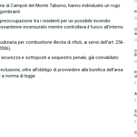
0
mune di Campoli del Monte Taburno, hanno individuato un rogo
ingombranti.
P
0
 preoccupazione tra i residenti per un possibile incendio
sessantenne incensurato mentre controllava il fuoco all'interno
C
a
0
iaria per combustione illecita di rifiuti, ai sensi dell’art. 256-
2006).
C
I
n sicurezza e sottoposti a sequestro penale, già convalidato
0
clusione, oltre all’obbligo di provvedere alla bonifica dell’area
P
 a norma di legge.
d
3
A
3
S
n
2
C