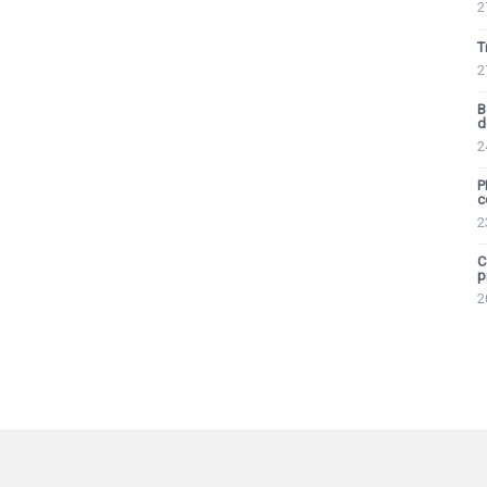
2
T
2
B
d
2
P
c
2
C
p
2