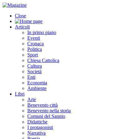
Close
Articoli
In primo piano
Eventi
Cronaca
Politica
Sport
Chiesa Cattolica
Cultura
Società
Enti
Economia
Ambiente
Libri
Arte
Benevento città
Benevento nella storia
Comuni del Sannio
Didattiche
I protagonisti
Narrativa
Poesia