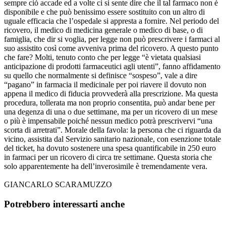
sempre ciò accade ed a volte ci si sente dire che il tal farmaco non è
disponibile e che può benissimo essere sostituito con un altro di
uguale efficacia che l’ospedale si appresta a fornire. Nel periodo del
ricovero, il medico di medicina generale o medico di base, o di
famiglia, che dir si voglia, per legge non può prescrivere i farmaci al
suo assistito così come avveniva prima del ricovero. A questo punto
che fare? Molti, tenuto conto che per legge “è vietata qualsiasi
anticipazione di prodotti farmaceutici agli utenti”, fanno affidamento
su quello che normalmente si definisce “sospeso”, vale a dire
“pagano” in farmacia il medicinale per poi riavere il dovuto non
appena il medico di fiducia provvederà alla prescrizione. Ma questa
procedura, tollerata ma non proprio consentita, può andar bene per
una degenza di una o due settimane, ma per un ricovero di un mese
o più è impensabile poiché nessun medico potrà prescrivervi “una
scorta di arretrati”. Morale della favola: la persona che ci riguarda da
vicino, assistita dal Servizio sanitario nazionale, con esenzione totale
del ticket, ha dovuto sostenere una spesa quantificabile in 250 euro
in farmaci per un ricovero di circa tre settimane. Questa storia che
solo apparentemente ha dell’inverosimile è tremendamente vera.
GIANCARLO SCARAMUZZO
Potrebbero interessarti anche