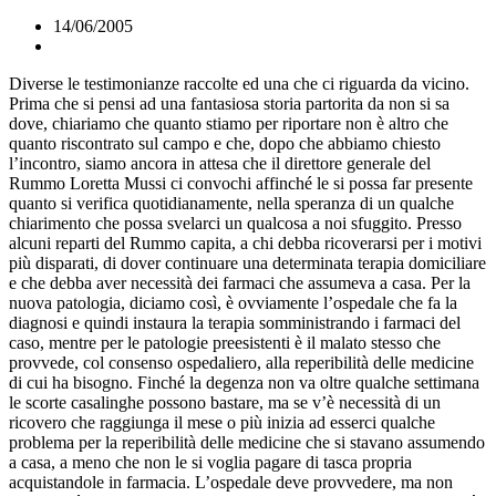
14/06/2005
Diverse le testimonianze raccolte ed una che ci riguarda da vicino.
Prima che si pensi ad una fantasiosa storia partorita da non si sa
dove, chiariamo che quanto stiamo per riportare non è altro che
quanto riscontrato sul campo e che, dopo che abbiamo chiesto
l’incontro, siamo ancora in attesa che il direttore generale del
Rummo Loretta Mussi ci convochi affinché le si possa far presente
quanto si verifica quotidianamente, nella speranza di un qualche
chiarimento che possa svelarci un qualcosa a noi sfuggito. Presso
alcuni reparti del Rummo capita, a chi debba ricoverarsi per i motivi
più disparati, di dover continuare una determinata terapia domiciliare
e che debba aver necessità dei farmaci che assumeva a casa. Per la
nuova patologia, diciamo così, è ovviamente l’ospedale che fa la
diagnosi e quindi instaura la terapia somministrando i farmaci del
caso, mentre per le patologie preesistenti è il malato stesso che
provvede, col consenso ospedaliero, alla reperibilità delle medicine
di cui ha bisogno. Finché la degenza non va oltre qualche settimana
le scorte casalinghe possono bastare, ma se v’è necessità di un
ricovero che raggiunga il mese o più inizia ad esserci qualche
problema per la reperibilità delle medicine che si stavano assumendo
a casa, a meno che non le si voglia pagare di tasca propria
acquistandole in farmacia. L’ospedale deve provvedere, ma non