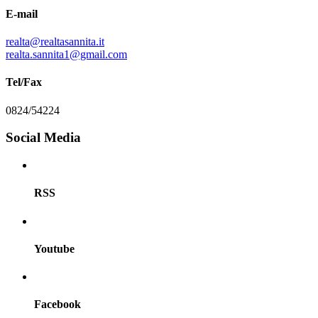
E-mail
realta@realtasannita.it
realta.sannita1@gmail.com
Tel/Fax
0824/54224
Social Media
RSS
Youtube
Facebook