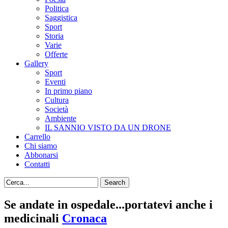
Politica
Saggistica
Sport
Storia
Varie
Offerte
Gallery
Sport
Eventi
In primo piano
Cultura
Società
Ambiente
IL SANNIO VISTO DA UN DRONE
Carrello
Chi siamo
Abbonarsi
Contatti
Se andate in ospedale...portatevi anche i
medicinali
Cronaca