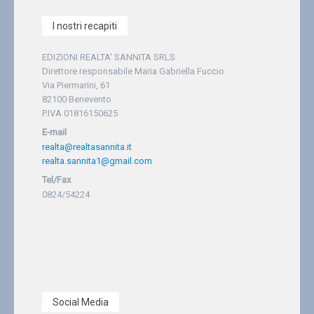
I nostri recapiti
EDIZIONI REALTA' SANNITA SRLS
Direttore responsabile Maria Gabriella Fuccio
Via Piermarini, 61
82100 Benevento
P.IVA 01816150625
E-mail
realta@realtasannita.it
realta.sannita1@gmail.com
Tel/Fax
0824/54224
Social Media