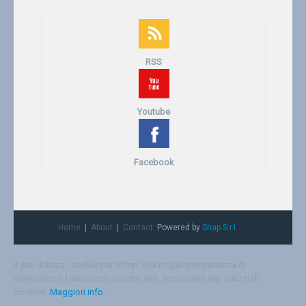
RSS
Youtube
Facebook
Home
About
Contact
Powered by
Snap S.r.l.
Il sito utilizza i cookie per offrirti una migliore esperienza di
navigazione. Utilizzando questo sito, acconsenti agli utilizzi di
cookies.
Maggiori info.