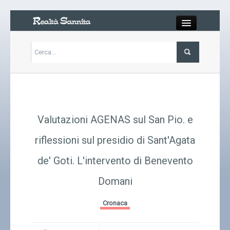
Close
Articoli
Libri
Valutazioni AGENAS sul San Pio. e
Gallery
riflessioni sul presidio di Sant'Agata
de' Goti. L'intervento di Benevento
Carrello
Domani
Chi siamo
Cronaca
Abbonarsi