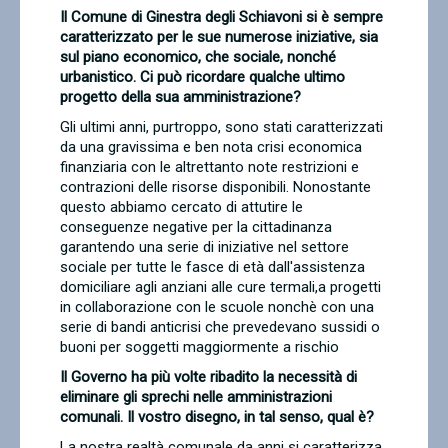
Il Comune di Ginestra degli Schiavoni si è sempre
Contatti
caratterizzato per le sue numerose iniziative, sia
sul piano economico, che sociale, nonché
urbanistico. Ci può ricordare qualche ultimo
progetto della sua amministrazione?
Gli ultimi anni, purtroppo, sono stati caratterizzati
da una gravissima e ben nota crisi economica
finanziaria con le altrettanto note restrizioni e
contrazioni delle risorse disponibili. Nonostante
questo abbiamo cercato di attutire le
conseguenze negative per la cittadinanza
garantendo una serie di iniziative nel settore
sociale per tutte le fasce di età dall'assistenza
domiciliare agli anziani alle cure termali,a progetti
in collaborazione con le scuole nonchè con una
serie di bandi anticrisi che prevedevano sussidi o
buoni per soggetti maggiormente a rischio
Il Governo ha più volte ribadito la necessità di
eliminare gli sprechi nelle amministrazioni
comunali. Il vostro disegno, in tal senso, qual è?
La nostra realtà comunale da anni si caratterizza