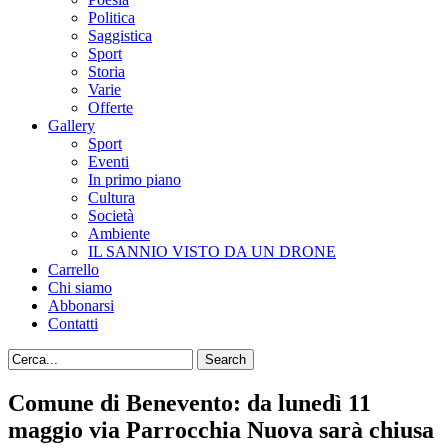
Politica
Saggistica
Sport
Storia
Varie
Offerte
Gallery
Sport
Eventi
In primo piano
Cultura
Società
Ambiente
IL SANNIO VISTO DA UN DRONE
Carrello
Chi siamo
Abbonarsi
Contatti
Comune di Benevento: da lunedì 11
maggio via Parrocchia Nuova sarà chiusa