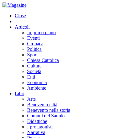
Close
Articoli
In primo piano
Eventi
Cronaca
Politica
Sport
Chiesa Cattolica
Cultura
Società
Enti
Economia
Ambiente
Libri
Arte
Benevento città
Benevento nella storia
Comuni del Sannio
Didattiche
I protagonisti
Narrativa
Poesia