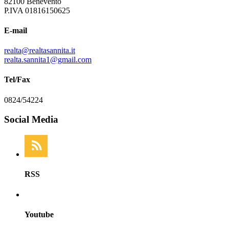
82100 Benevento
P.IVA 01816150625
E-mail
realta@realtasannita.it
realta.sannita1@gmail.com
Tel/Fax
0824/54224
Social Media
RSS
Youtube