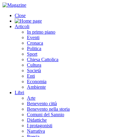
Close
Articoli
In primo piano
Eventi
Cronaca
Politica
Sport
Chiesa Cattolica
Cultura
Società
Enti
Economia
Ambiente
Libri
Arte
Benevento città
Benevento nella storia
Comuni del Sannio
Didattiche
I protagonisti
Narrativa
Poesia