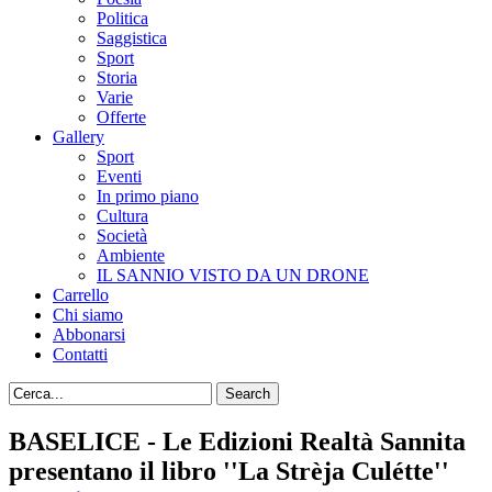
Politica
Saggistica
Sport
Storia
Varie
Offerte
Gallery
Sport
Eventi
In primo piano
Cultura
Società
Ambiente
IL SANNIO VISTO DA UN DRONE
Carrello
Chi siamo
Abbonarsi
Contatti
BASELICE - Le Edizioni Realtà Sannita
presentano il libro ''La Strèja Culétte''