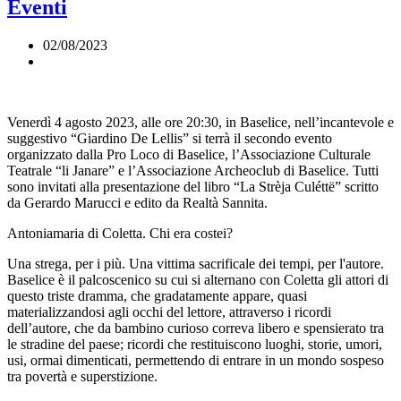
Eventi
02/08/2023
Venerdì 4 agosto 2023, alle ore 20:30, in Baselice, nell’incantevole e
suggestivo “Giardino De Lellis” si terrà il secondo evento
organizzato dalla Pro Loco di Baselice, l’Associazione Culturale
Teatrale “li Janare” e l’Associazione Archeoclub di Baselice. Tutti
sono invitati alla presentazione del libro “La Strèja Culéttë” scritto
da Gerardo Marucci e edito da Realtà Sannita.
Antoniamaria di Coletta. Chi era costei?
Una strega, per i più. Una vittima sacrificale dei tempi, per l'autore.
Baselice è il palcoscenico su cui si alternano con Coletta gli attori di
questo triste dramma, che gradatamente appare, quasi
materializzandosi agli occhi del lettore, attraverso i ricordi
dell’autore, che da bambino curioso correva libero e spensierato tra
le stradine del paese; ricordi che restituiscono luoghi, storie, umori,
usi, ormai dimenticati, permettendo di entrare in un mondo sospeso
tra povertà e superstizione.