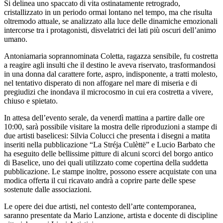
Si delinea uno spaccato di vita ostinatamente retrogrado,
cristallizzato in un periodo ormai lontano nel tempo, ma che risulta
oltremodo attuale, se analizzato alla luce delle dinamiche emozionali
intercorse tra i protagonisti, disvelatrici dei lati più oscuri dell’animo
umano.
Antoniamaria soprannominata Coletta, ragazza sensibile, fu costretta
a reagire agli insulti che il destino le aveva riservato, trasformandosi
in una donna dal carattere forte, aspro, indisponente, a tratti molesto,
nel tentativo disperato di non affogare nel mare di miseria e di
pregiudizi che inondava il microcosmo in cui era costretta a vivere,
chiuso e spietato.
In attesa dell’evento serale, da venerdì mattina a partire dalle ore
10:00, sarà possibile visitare la mostra delle riproduzioni a stampe di
due artisti baselicesi: Silvia Colucci che presenta i disegni a matita
inseriti nella pubblicazione “La Stréja Culèttë” e Lucio Barbato che
ha eseguito delle bellissime pitture di alcuni scorci del borgo antico
di Baselice, uno dei quali utilizzato come copertina della suddetta
pubblicazione. Le stampe inoltre, possono essere acquistate con una
modica offerta il cui ricavato andrà a coprire parte delle spese
sostenute dalle associazioni.
Le opere dei due artisti, nel contesto dell’arte contemporanea,
saranno presentate da Mario Lanzione, artista e docente di discipline