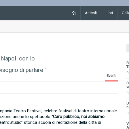
Articoli
Libri
Gall
a Napoli con lo
P
T
sogno di parlare!''
0
Eventi
B
v
0
D
n
mpania Teatro Festival, celebre festival di teatro internazionale
0
izione anche lo spettacolo “
Caro pubblico, noi abbiamo
TeatroStudio” storica scuola di recitazione della città di
V
A