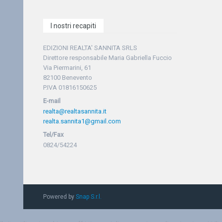
I nostri recapiti
EDIZIONI REALTA' SANNITA SRLS
Direttore responsabile Maria Gabriella Fuccio
Via Piermarini, 61
82100 Benevento
P.IVA 01816150625
E-mail
realta@realtasannita.it
realta.sannita1@gmail.com
Tel/Fax
0824/54224
Powered by
Snap S.r.l.