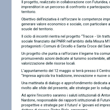
Il progetto, realizzato in collaborazione con Futuridea, c
imprenditori in un percorso di confronto e partecipazion
territorio.
Obiettivo dell’iniziativa è rafforzare le competenze impr
generare valore economico e sociale, con particolare a
scuole del territorio.
Il ciclo di incontri rientra nel progetto “Tracce - Un tr
sociale finanziato dal PNRR nell’ambito della Misura M1C3
protagonisti i Comuni di Circello e Santa Croce del San
Un progetto che punta a rafforzare il legame tra comunità
promuovendo azioni dedicate al turismo sostenibile, all
valorizzazione delle risorse locali.
L’appuntamento del 12 maggio si terrà presso il Centro
“Impresa agricola tra tradizione, innovazione e nuove 
Una mattinata di dialogo e approfondimento dedicata al 
rivolto alle sfide del presente, alle strategie per lo svi
Ad aprire l’incontro saranno i saluti istituzionali di An
Nardone, responsabile dei rapporti istituzionali di Futurid
prospettive e strategie per il futuro’ e ‘giovani ed impr
dottore di ricerca; Pietro Biele, agronomo.