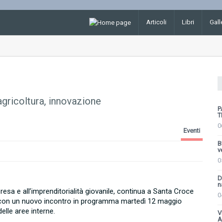
Articoli
Libri
Gall
icoltura, innovazione
P
T
0
Eventi
B
v
0
D
n
esa e all’imprenditorialità giovanile, continua a Santa Croce
0
o” con un nuovo incontro in programma martedì 12 maggio
delle aree interne.
V
A