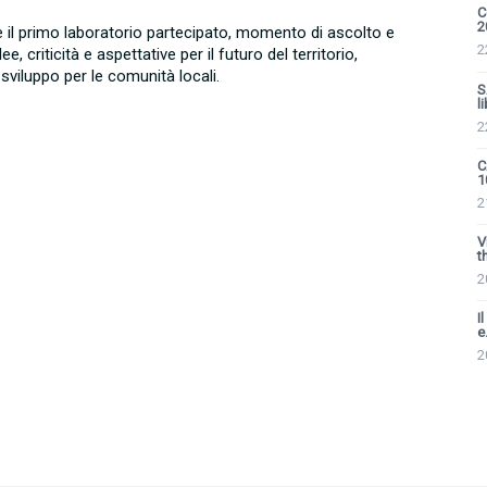
C
2
te il primo laboratorio partecipato, momento di ascolto e
2
, criticità e aspettative per il futuro del territorio,
sviluppo per le comunità locali.
S
li
2
C
1
2
V
th
2
I
e.
2