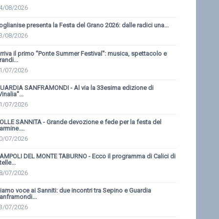
4/08/2026
oglianise presenta la Festa del Grano 2026: dalle radici una...
3/08/2026
rriva il primo ''Ponte Summer Festival'': musica, spettacolo e
randi...
1/07/2026
UARDIA SANFRAMONDI - Al via la 33esima edizione di
Vinalia''...
1/07/2026
OLLE SANNITA - Grande devozione e fede per la festa del
armine....
0/07/2026
AMPOLI DEL MONTE TABURNO - Ecco il programma di Calici di
telle...
8/07/2026
iamo voce ai Sanniti: due incontri tra Sepino e Guardia
anframondi...
3/07/2026