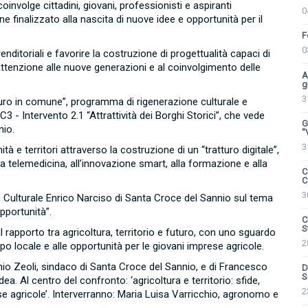
oinvolge cittadini, giovani, professionisti e aspiranti
0
e finalizzato alla nascita di nuove idee e opportunità per il
F
0
enditoriali e favorire la costruzione di progettualità capaci di
ttenzione alle nuove generazioni e al coinvolgimento delle
A
g
3
atturo in comune”, programma di rigenerazione culturale e
 - Intervento 2.1 “Attrattività dei Borghi Storici”, che vede
G
nio.
''
3
 e territori attraverso la costruzione di un “tratturo digitale”,
a telemedicina, all’innovazione smart, alla formazione e alla
C
C
3
 Culturale Enrico Narciso di Santa Croce del Sannio sul tema
opportunità”.
C
S
rapporto tra agricoltura, territorio e futuro, con uno sguardo
2
luppo locale e alle opportunità per le giovani imprese agricole.
tonio Zeoli, sindaco di Santa Croce del Sannio, e di Francesco
D
S
ea. Al centro del confronto: ‘agricoltura e territorio: sfide,
2
ese agricole’. Interverranno: Maria Luisa Varricchio, agronomo e