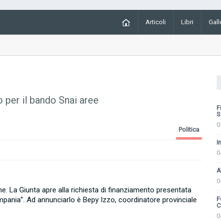
Articoli
Libri
Gall
ro per il bando Snai aree
F
S
0
Politica
I
0
A
0
erne. La Giunta apre alla richiesta di finanziamento presentata
F
ampania”. Ad annunciarlo è Bepy Izzo, coordinatore provinciale
C
0