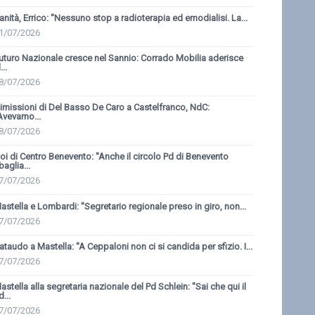
anità, Errico: ''Nessuno stop a radioterapia ed emodialisi. La...
1/07/2026
uturo Nazionale cresce nel Sannio: Corrado Mobilia aderisce
...
8/07/2026
imissioni di Del Basso De Caro a Castelfranco, NdC:
'Avevamo...
8/07/2026
oi di Centro Benevento: ''Anche il circolo Pd di Benevento
baglia...
7/07/2026
astella e Lombardi: ''Segretario regionale preso in giro, non...
7/07/2026
ataudo a Mastella: ''A Ceppaloni non ci si candida per sfizio. I...
7/07/2026
astella alla segretaria nazionale del Pd Schlein: ''Sai che qui il
d...
7/07/2026