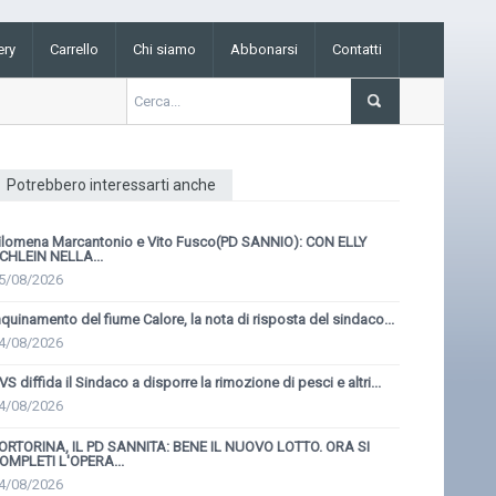
ery
Carrello
Chi siamo
Abbonarsi
Contatti
Potrebbero interessarti anche
ilomena Marcantonio e Vito Fusco(PD SANNIO): CON ELLY
CHLEIN NELLA...
5/08/2026
nquinamento del fiume Calore, la nota di risposta del sindaco...
4/08/2026
VS diffida il Sindaco a disporre la rimozione di pesci e altri...
4/08/2026
ORTORINA, IL PD SANNITA: BENE IL NUOVO LOTTO. ORA SI
OMPLETI L'OPERA...
4/08/2026