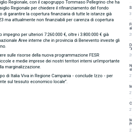
onsiglio Regionale, con il capogruppo Tommaso Pellegrino che ha
S
iglio Regionale per chiedere il rifinanziamento del fondo
 di garantire la copertura finanziaria di tutte le istanze già
3
3 ma attualmente non finanziabili per carenza di copertura
F
al
o impegno per ulteriori 7.260.000 €, oltre i 3.800.000 € già
2
azionale Aree interne che in provincia di Benevento investe gli
D
rno.
'
valere sulle risorse della nuova programmazione FESR
2
cole e medie imprese dei nostri territori interni un’importante
N
la marginalizzazione.
s
po di Italia Viva in Regione Campania - conclude Izzo - per
2
ente sul tessuto economico locale”.
M
2
C
2
M
P
2