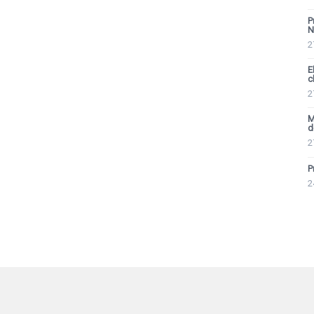
P
N
2
E
c
2
M
de
2
P
2