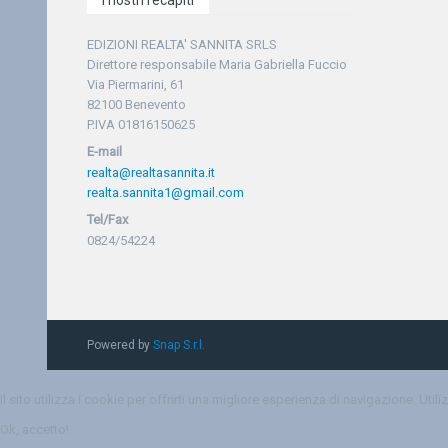
I nostri recapiti
EDIZIONI REALTA' SANNITA SRLS
Direttore responsabile Maria Gabriella Fuccio
Via Piermarini, 61
82100 Benevento
P.IVA 01816150625
E-mail
realta@realtasannita.it
realta.sannita1@gmail.com
Tel/Fax
0824/54224
Powered by
Snap S.r.l.
Il sito utilizza i cookie per offrirti una migliore esperienza di navigazione. Uti
Ok, accetto!