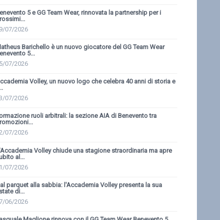
enevento 5 e GG Team Wear, rinnovata la partnership per i
rossimi...
9/07/2026
atheus Barichello è un nuovo giocatore del GG Team Wear
enevento 5...
5/07/2026
ccademia Volley, un nuovo logo che celebra 40 anni di storia e
..
3/07/2026
ormazione ruoli arbitrali: la sezione AIA di Benevento tra
romozioni...
2/07/2026
'Accademia Volley chiude una stagione straordinaria ma apre
ubito al...
1/07/2026
al parquet alla sabbia: l'Accademia Volley presenta la sua
state di...
7/06/2026
asquale Maglione rinnova con il GG Team Wear Benevento 5...