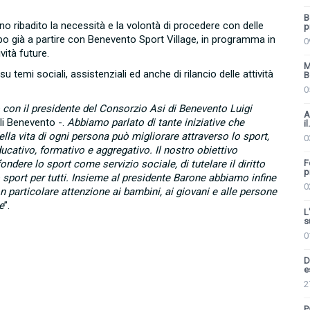
B
anno ribadito la necessità e la volontà di procedere con delle
p
po già a partire con Benevento Sport Village, in programma in
0
vità future.
M
temi sociali, assistenziali ed anche di rilancio delle attività
B
0
 con il presidente del Consorzio Asi di Benevento Luigi
A
i Benevento -.
Abbiamo parlato di tante iniziative che
il.
la vita di ogni persona può migliorare attraverso lo sport,
0
ucativo, formativo e aggregativo. Il nostro obiettivo
ondere lo sport come servizio sociale, di tutelare il diritto
F
p
lo sport per tutti. Insieme al presidente Barone abbiamo infine
0
n particolare attenzione ai bambini, ai giovani e alle persone
e
”.
L
s
0
D
e
2
P