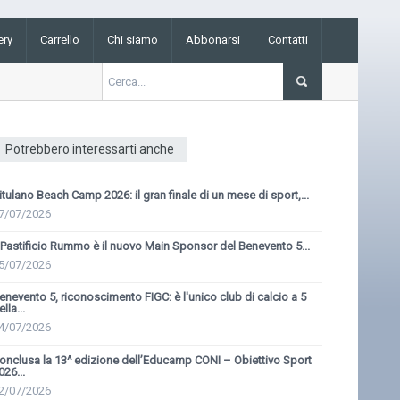
ery
Carrello
Chi siamo
Abbonarsi
Contatti
Potrebbero interessarti anche
itulano Beach Camp 2026: il gran finale di un mese di sport,...
7/07/2026
l Pastificio Rummo è il nuovo Main Sponsor del Benevento 5...
5/07/2026
enevento 5, riconoscimento FIGC: è l'unico club di calcio a 5
ella...
4/07/2026
onclusa la 13^ edizione dell’Educamp CONI – Obiettivo Sport
026...
2/07/2026