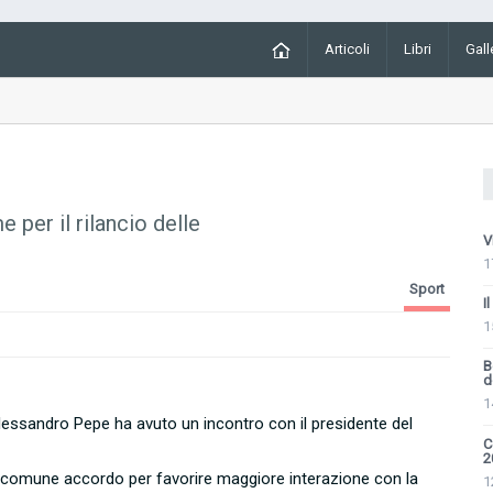
Articoli
Libri
Gall
per il rilancio delle
V
1
Sport
I
1
B
d
1
 Alessandro Pepe ha avuto un incontro con il presidente del
C
2
di comune accordo per favorire maggiore interazione con la
1