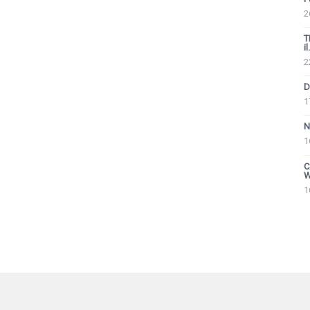
2
T
il.
2
D
1
N
1
C
W
1