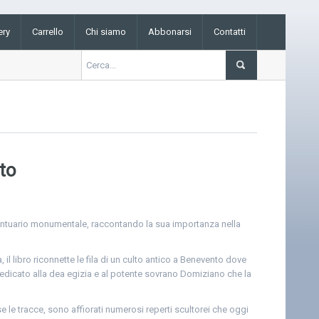
ery
Carrello
Chi siamo
Abbonarsi
Contatti
to
santuario monumentale, raccontando la sua importanza nella
 il libro riconnette le fila di un culto antico a Benevento dove
edicato alla dea egizia e al potente sovrano Domiziano che la
 le tracce, sono affiorati numerosi reperti scultorei che oggi