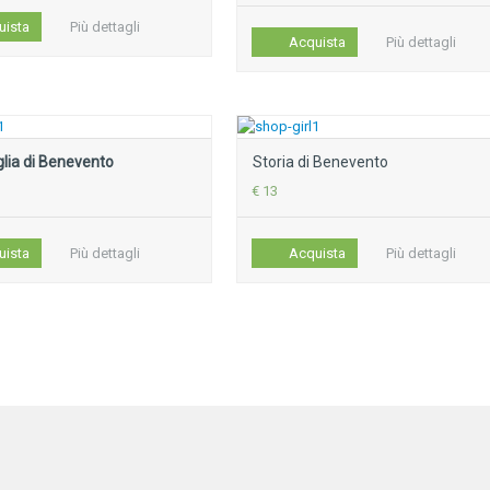
uista
Più dettagli
Acquista
Più dettagli
glia di Benevento
Storia di Benevento
€ 13
uista
Più dettagli
Acquista
Più dettagli