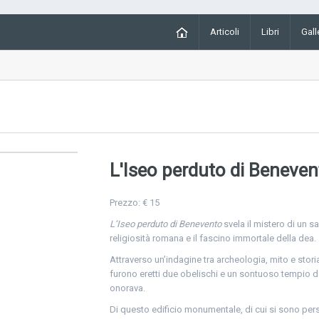
Articoli
Libri
Gall
L'Iseo perduto di Beneven
Prezzo:
€ 15
L’Iseo perduto di Benevento
svela il mistero di un 
religiosità romana e il fascino immortale della dea.
Attraverso un’indagine tra archeologia, mito e storia,
furono eretti due obelischi e un sontuoso tempio d
onorava.
Di questo edificio monumentale, di cui si sono perse