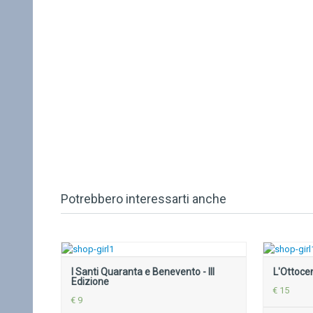
Potrebbero interessarti anche
I Santi Quaranta e Benevento - III
L'Ottoce
Edizione
€ 15
€ 9