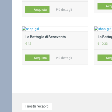
Acq
Acquista
Più dettagli
La Battaglia di Benevento
La Batta
€ 12
€ 10.33
Acquista
Più dettagli
Acq
I nostri recapiti