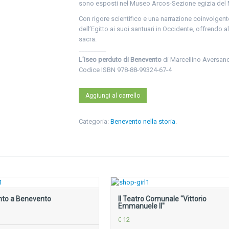
sono esposti nel Museo Arcos-Sezione egizia del 
Con rigore scientifico e una narrazione coinvolgente,
dell’Egitto ai suoi santuari in Occidente, offrendo al 
sacra.
_________
L’Iseo perduto di Benevento
di Marcellino Aversano 
Codice ISBN 978-88-99324-67-4
Aggiungi al carrello
Categoria:
Benevento nella storia
.
nto a Benevento
Il Teatro Comunale ''Vittorio
Emmanuele II''
€ 12