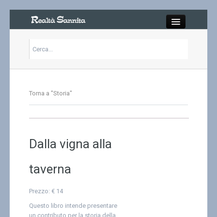
Close
Articoli
Torna a "Storia"
Libri
Gallery
Dalla vigna alla
Carrello
taverna
Chi siamo
Prezzo:
€ 14
Abbonarsi
Questo libro intende presentare
un contributo per la storia della