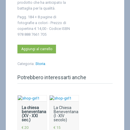
prodotto che ha anticipato la
battaglia per la qualità.
Pagg. 184 + 8 pagine di
fotografie a colori - Prezzo di
copertina € 14,00 - Codice ISBN
978 888 7661 705
Aggiungi al carrello
Categoria:
Storia
.
Potrebbero interessarti anche
La chiesa
La Chiesa
beneventana
Beneventana
(XV - XXI
(I -XIV
sec.)
secolo)
€ 20
€ 15