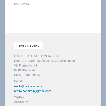
06/07/2026
I nostri recapiti
EDIZIONI REALTA' SANNITA SRLS
Direttore responsabile Maria Gabriella Fuccio
Via Piermarini, 61
82100 Benevento
P.IVA 01816150625
E-mail
realta@realtasannita.it
realta.sannita1@gmail.com
Tel/Fax
0824/54224