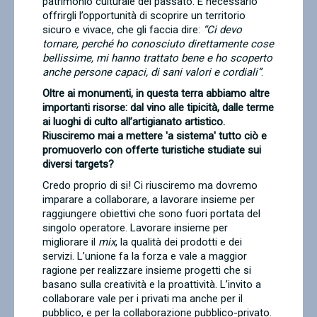
patrimonio culturale del passato. È necessario
offrirgli l’opportunità di scoprire un territorio
sicuro e vivace, che gli faccia dire:
“Ci devo
tornare, perché ho conosciuto direttamente cose
bellissime, mi hanno trattato bene e ho scoperto
anche persone capaci, di sani valori e cordiali”
.
Oltre ai monumenti, in questa terra abbiamo altre
importanti risorse: dal vino alle tipicità, dalle terme
ai luoghi di culto all’artigianato artistico.
Riusciremo mai a mettere 'a sistema' tutto ciò e
promuoverlo con offerte turistiche studiate sui
diversi targets?
Credo proprio di si! Ci riusciremo ma dovremo
imparare a collaborare, a lavorare insieme per
raggiungere obiettivi che sono fuori portata del
singolo operatore. Lavorare insieme per
migliorare il
mix
, la qualità dei prodotti e dei
servizi. L’unione fa la forza e vale a maggior
ragione per realizzare insieme progetti che si
basano sulla creatività e la proattività. L’invito a
collaborare vale per i privati ma anche per il
pubblico, e per la collaborazione pubblico-privato.