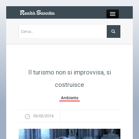
Close
Articoli
Libri
Il turismo non si improvvisa, si
Gallery
costruisce
Carrello
Ambiente
Chi siamo
03/02/2016
Abbonarsi