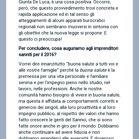
Giunta De Luca, è una cosa positiva. Occorre,
però, che questo provvedimento trovi concreta e
rapida applicazione ed in tal senso gli
atteggiamenti di alcuni apparati burocratici
regionali non sembrano muoversi in sintonia con
gli obiettivi che la nuova legge si propone. E
questo ci preoccupa!
Per concludere, cosa auguriamo agli imprenditori
sanniti per il 2016?
Vorrei dire innanzitutto “buona salute a tutti voi e
alle vostre famiglie” perché la
buona salute
è la
premessa per una vita personale e familiare
serena e per l’impegno pieno nello studio, nel
lavoro, nelle professioni. Anche le nostre
comunità hanno bisogno di vivere in buona salute,
ma questa è affidata ai comportamenti corretti e
generosi dei singoli, alla loro proattività e al loro
impegno pubblico, al rispetto dei valori che hanno
fatto crescere le genti del Sannio, che si sono
fatte onore anche in giro per il mondo. Dobbiamo
anche continuare ad avere fiducia e non
dobbiamo arrenderci alle avversità. È doveroso