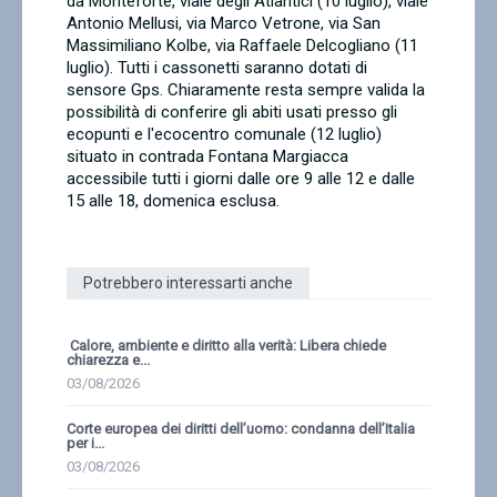
da Monteforte, viale degli Atlantici (10 luglio), viale
Antonio Mellusi, via Marco Vetrone, via San
Massimiliano Kolbe, via Raffaele Delcogliano (11
luglio). Tutti i cassonetti saranno dotati di
sensore Gps. Chiaramente resta sempre valida la
possibilità di conferire gli abiti usati presso gli
ecopunti e l'ecocentro comunale (12 luglio)
situato in contrada Fontana Margiacca
accessibile tutti i giorni dalle ore 9 alle 12 e dalle
15 alle 18, domenica esclusa.
Potrebbero interessarti anche
Calore, ambiente e diritto alla verità: Libera chiede
chiarezza e...
03/08/2026
Corte europea dei diritti dell’uomo: condanna dell’Italia
per i...
03/08/2026