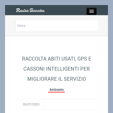
Close
Articoli
Libri
RACCOLTA ABITI USATI, GPS E
Gallery
CASSONI INTELLIGENTI PER
MIGLIORARE IL SERVIZIO
Carrello
Ambiente
Chi siamo
03/07/2025
Abbonarsi