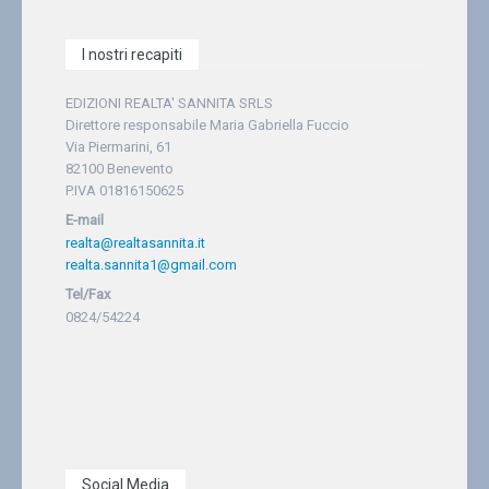
I nostri recapiti
EDIZIONI REALTA' SANNITA SRLS
Direttore responsabile Maria Gabriella Fuccio
Via Piermarini, 61
82100 Benevento
P.IVA 01816150625
E-mail
realta@realtasannita.it
realta.sannita1@gmail.com
Tel/Fax
0824/54224
Social Media