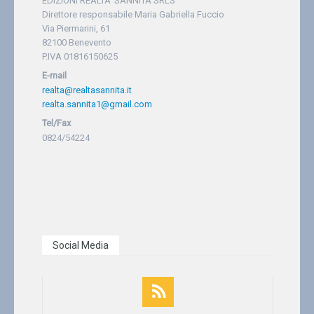
EDIZIONI REALTA' SANNITA SRLS
Direttore responsabile Maria Gabriella Fuccio
Via Piermarini, 61
82100 Benevento
P.IVA 01816150625
E-mail
realta@realtasannita.it
realta.sannita1@gmail.com
Tel/Fax
0824/54224
Social Media