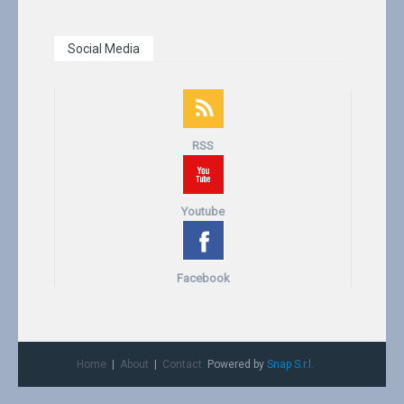
Social Media
RSS
Youtube
Facebook
Home
About
Contact
Powered by
Snap S.r.l.