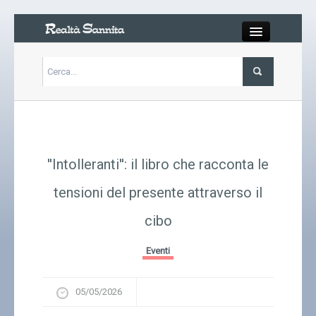
Close
Articoli
Libri
''Intolleranti'': il libro che racconta le
Gallery
tensioni del presente attraverso il
cibo
Carrello
Eventi
Chi siamo
05/05/2026
Abbonarsi