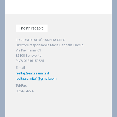
I nostri recapiti
EDIZIONI REALTA' SANNITA SRLS
Direttore responsabile Maria Gabriella Fuccio
Via Piermarini, 61
82100 Benevento
P.IVA 01816150625
E-mail
realta@realtasannita.it
realta.sannita1@gmail.com
Tel/Fax
0824/54224