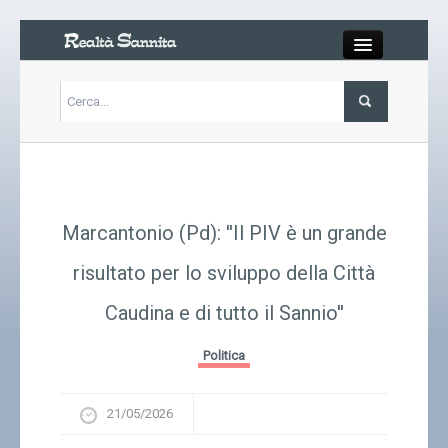
Close
Articoli
Libri
Marcantonio (Pd): ''Il PIV è un grande
Gallery
risultato per lo sviluppo della Città
Caudina e di tutto il Sannio''
Carrello
Politica
Chi siamo
21/05/2026
Abbonarsi