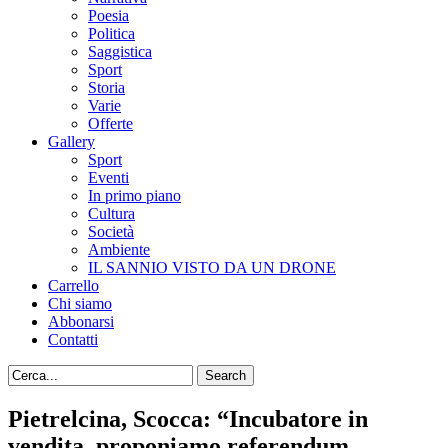
Poesia
Politica
Saggistica
Sport
Storia
Varie
Offerte
Gallery
Sport
Eventi
In primo piano
Cultura
Società
Ambiente
IL SANNIO VISTO DA UN DRONE
Carrello
Chi siamo
Abbonarsi
Contatti
Pietrelcina, Scocca: “Incubatore in
vendita, proponiamo referendum