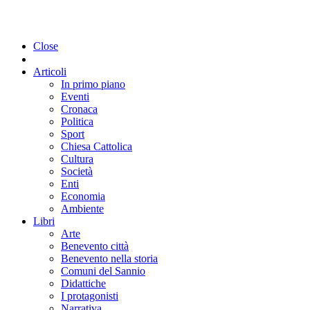
Close
Articoli
In primo piano
Eventi
Cronaca
Politica
Sport
Chiesa Cattolica
Cultura
Società
Enti
Economia
Ambiente
Libri
Arte
Benevento città
Benevento nella storia
Comuni del Sannio
Didattiche
I protagonisti
Narrativa