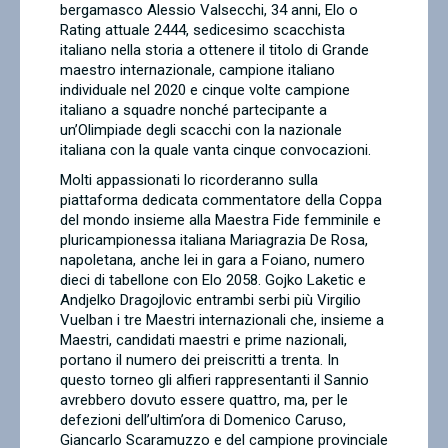
bergamasco Alessio Valsecchi, 34 anni, Elo o
Rating attuale 2444, sedicesimo scacchista
italiano nella storia a ottenere il titolo di Grande
maestro internazionale, campione italiano
individuale nel 2020 e cinque volte campione
italiano a squadre nonché partecipante a
un’Olimpiade degli scacchi con la nazionale
italiana con la quale vanta cinque convocazioni.
Molti appassionati lo ricorderanno sulla
piattaforma dedicata commentatore della Coppa
del mondo insieme alla Maestra Fide femminile e
pluricampionessa italiana Mariagrazia De Rosa,
napoletana, anche lei in gara a Foiano, numero
dieci di tabellone con Elo 2058. Gojko Laketic e
Andjelko Dragojlovic entrambi serbi più Virgilio
Vuelban i tre Maestri internazionali che, insieme a
Maestri, candidati maestri e prime nazionali,
portano il numero dei preiscritti a trenta. In
questo torneo gli alfieri rappresentanti il Sannio
avrebbero dovuto essere quattro, ma, per le
defezioni dell’ultim’ora di Domenico Caruso,
Giancarlo Scaramuzzo e del campione provinciale