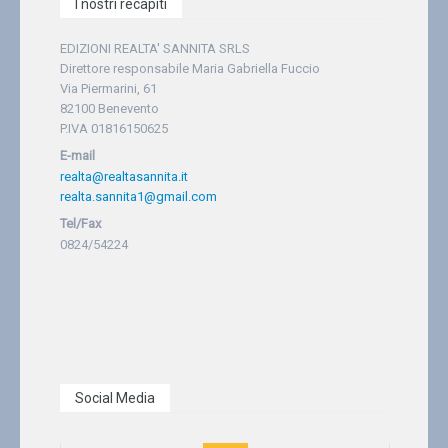
I nostri recapiti
EDIZIONI REALTA' SANNITA SRLS
Direttore responsabile Maria Gabriella Fuccio
Via Piermarini, 61
82100 Benevento
P.IVA 01816150625
E-mail
realta@realtasannita.it
realta.sannita1@gmail.com
Tel/Fax
0824/54224
Social Media