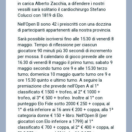
in carica Alberto Zacchia, a difendere i nostri
vessilli sarà solitario il cardiochirurgo Stefano
Colucci con 1819 di Elo.
Nell’Open B sono 42 i preiscritti con una dozzina
di partecipanti appartenenti alla nostra provincia.
Sarà possibile iscriversi fino alle 15.30 di venerdì 8
maggio. Tempo di riflessione per ciascun
giocatore 90 minuti più 30 secondi di incremento
per mossa. Il calendario di gioco prevede alle ore
16.30 di venerdì 8 maggio il primo turno; sabato 9
maggio secondo turno ore 9 e alle 15.30 terzo
turno; domenica 10 maggio quarto turno ore 9 e
ore 15.30 quinto e ultimo turno. A seguire la
premiazione che prevede nell’Open A al 1°
classificato € 1500 + trofeo, al 2° € 1000 +
trofeo, al 3° € 500 + trofeo. Inoltre al 1° con
punteggio Elo Fide sotto 2000 € 250 + coppa; al
1° di età inferiore ai 16 anni € 200 + coppa; alla 1ª
categoria donne € 150 + libro. Nell’Open B (per
giocatori con Elo inferiore a 1799) al 1°
classificato € 700 + coppa, al 2° € 400 + coppa, al