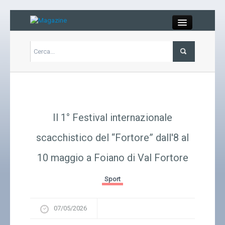
Close
Articoli
Libri
Il 1° Festival internazionale
Gallery
scacchistico del “Fortore” dall'8 al
10 maggio a Foiano di Val Fortore
Carrello
Sport
Chi siamo
07/05/2026
Abbonarsi