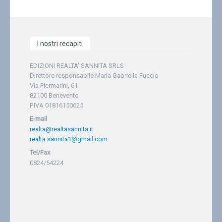
I nostri recapiti
EDIZIONI REALTA' SANNITA SRLS
Direttore responsabile Maria Gabriella Fuccio
Via Piermarini, 61
82100 Benevento
P.IVA 01816150625
E-mail
realta@realtasannita.it
realta.sannita1@gmail.com
Tel/Fax
0824/54224