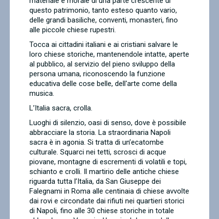
materiale e morale di una parte crescente di
questo patrimonio, tanto esteso quanto vario,
delle grandi basiliche, conventi, monasteri, fino
alle piccole chiese rupestri.
Tocca ai cittadini italiani e ai cristiani salvare le
loro chiese storiche, mantenendole intatte, aperte
al pubblico, al servizio del pieno sviluppo della
persona umana, riconoscendo la funzione
educativa delle cose belle, dell'arte come della
musica.
L’Italia sacra, crolla.
Luoghi di silenzio, oasi di senso, dove è possibile
abbracciare la storia. La straordinaria Napoli
sacra è in agonia. Si tratta di un’ecatombe
culturale. Squarci nei tetti, scrosci di acque
piovane, montagne di escrementi di volatili e topi,
schianto e crolli. Il martirio delle antiche chiese
riguarda tutta l’Italia, da San Giuseppe dei
Falegnami in Roma alle centinaia di chiese avvolte
dai rovi e circondate dai rifiuti nei quartieri storici
di Napoli, fino alle 30 chiese storiche in totale