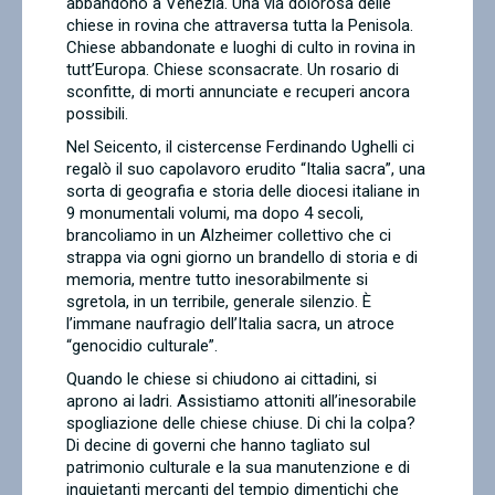
abbandono a Venezia. Una via dolorosa delle
chiese in rovina che attraversa tutta la Penisola.
Chiese abbandonate e luoghi di culto in rovina in
tutt’Europa. Chiese sconsacrate. Un rosario di
sconfitte, di morti annunciate e recuperi ancora
possibili.
Nel Seicento, il cistercense Ferdinando Ughelli ci
regalò il suo capolavoro erudito “Italia sacra”, una
sorta di geografia e storia delle diocesi italiane in
9 monumentali volumi, ma dopo 4 secoli,
brancoliamo in un Alzheimer collettivo che ci
strappa via ogni giorno un brandello di storia e di
memoria, mentre tutto inesorabilmente si
sgretola, in un terribile, generale silenzio. È
l’immane naufragio dell’Italia sacra, un atroce
“genocidio culturale”.
Quando le chiese si chiudono ai cittadini, si
aprono ai ladri. Assistiamo attoniti all’inesorabile
spogliazione delle chiese chiuse. Di chi la colpa?
Di decine di governi che hanno tagliato sul
patrimonio culturale e la sua manutenzione e di
inquietanti mercanti del tempio dimentichi che