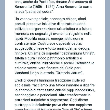
anni, anche da Pontefice, rimane Arcivescovo di
Contatti
Benevento (1686 - 1724). Ama Benevento come
la sua “patria del cuore”.
Un vescovo speciale: consacra chiese, altari,
portali, prescrive iniziative di ristrutturazione
edilizia e riorganizzazione urbanistica e a futura
memoria ne segnala gli eventi nei registri e nelle
lapidi. Mobilita risorse, energie, istituzioni e
confraternite. Costruisce ospedali, ospizi,
acquedotti, chiese e tutto ammoderna, decora,
rinnova. Chiama gli ospedali “patrimonium Christi”,
tutela e cura il ricco patrimonio artistico e
culturale, chiese, biblioteche e archivi. Definisce le
edicole votive, vere finestre del Cielo per i
viandanti lungo la strada: “Oratoria viarum”.
Eredi di questa luminosa tradizione civile ed
ecclesiale, facciamo una fatica immane a digerire
lo scempio di tantissime chiese oggi inaccessibili,
saccheggiate e pericolanti. Altre trasformate in
attrazioni turistiche a pagamento. Oggi diamo
purtroppo la deludente prova che non sappiamo
cosa farcene di tutto questo “ben di Dio” e bene