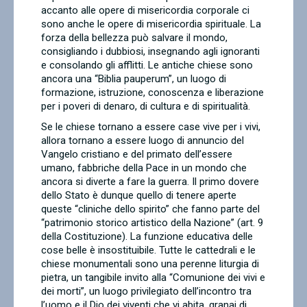
accanto alle opere di misericordia corporale ci
sono anche le opere di misericordia spirituale. La
forza della bellezza può salvare il mondo,
consigliando i dubbiosi, insegnando agli ignoranti
e consolando gli afflitti. Le antiche chiese sono
ancora una “Biblia pauperum”, un luogo di
formazione, istruzione, conoscenza e liberazione
per i poveri di denaro, di cultura e di spiritualità.
Se le chiese tornano a essere case vive per i vivi,
allora tornano a essere luogo di annuncio del
Vangelo cristiano e del primato dell’essere
umano, fabbriche della Pace in un mondo che
ancora si diverte a fare la guerra. Il primo dovere
dello Stato è dunque quello di tenere aperte
queste “cliniche dello spirito” che fanno parte del
“patrimonio storico artistico della Nazione” (art. 9
della Costituzione). La funzione educativa delle
cose belle è insostituibile. Tutte le cattedrali e le
chiese monumentali sono una perenne liturgia di
pietra, un tangibile invito alla “Comunione dei vivi e
dei morti”, un luogo privilegiato dell’incontro tra
l’uomo e il Dio dei viventi che vi abita, granai di