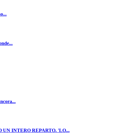
o...
onde...
ncora...
UN INTERO REPARTO. 'LO...