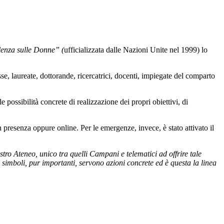
lenza sulle Donne
” (
u
fficializzata dalle Nazioni Unite nel 1999) lo
e, laureate, dottorande, ricercatrici, docenti, impiegate del comparto
 possibilità concrete di realizzazione dei propri obiettivi, di
in presenza oppure online. Per le emergenze, invece, è stato attivato il
tro Ateneo, unico tra quelli Campani e telematici ad offrire tale
i simboli, pur importanti, servono azioni concrete ed è questa la linea