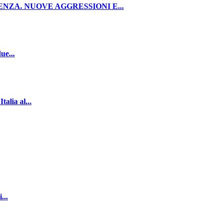
NZA. NUOVE AGGRESSIONI E...
ue...
lia al...
...