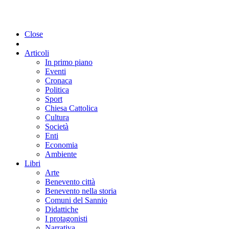
Close
Articoli
In primo piano
Eventi
Cronaca
Politica
Sport
Chiesa Cattolica
Cultura
Società
Enti
Economia
Ambiente
Libri
Arte
Benevento città
Benevento nella storia
Comuni del Sannio
Didattiche
I protagonisti
Narrativa