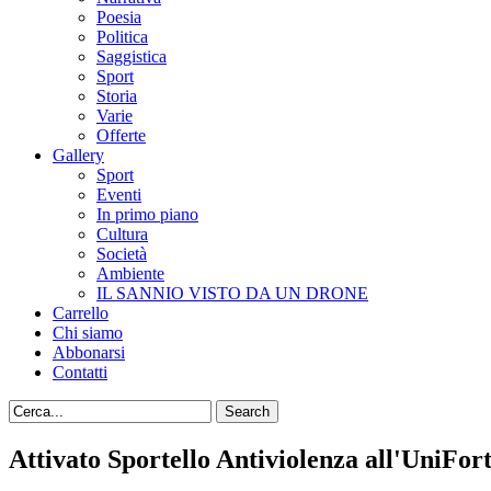
Poesia
Politica
Saggistica
Sport
Storia
Varie
Offerte
Gallery
Sport
Eventi
In primo piano
Cultura
Società
Ambiente
IL SANNIO VISTO DA UN DRONE
Carrello
Chi siamo
Abbonarsi
Contatti
Attivato Sportello Antiviolenza all'UniFor