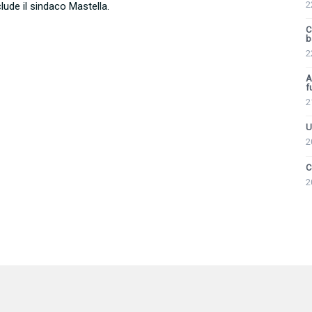
2
clude il sindaco Mastella.
C
ba
2
A
f
2
U
2
C
2