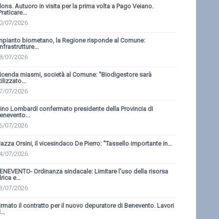
ons. Autuoro in visita per la prima volta a Pago Veiano.
'Praticare...
0/07/2026
mpianto biometano, la Regione risponde al Comune:
'Infrastrutture...
8/07/2026
icenda miasmi, società al Comune: ''Biodigestore sarà
tilizzato...
7/07/2026
ino Lombardi confermato presidente della Provincia di
enevento...
6/07/2026
iazza Orsini, il vicesindaco De Pierro: ''Tassello importante in...
4/07/2026
ENEVENTO- Ordinanza sindacale: Limitare l'uso della risorsa
drica e...
3/07/2026
irmato il contratto per il nuovo depuratore di Benevento. Lavori
...