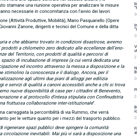
M
to stamane una riunione operativa per analizzare le misure
'
eranno necessarie in concomitanza con l’avvio dei lavori.
3
ne (Attività Produttive, Mobilità), Mario Pasquariello (Opere
I
, Giovanni Zanone, dirigenti e tecnici del Comune e della ditta
'
2
incuria e che abbiamo trovato in condizioni disastrose, avremo
V
prodotti a chilometro zero dedicato alle eccellenze dell’eno-
u
nze del Territorio, con prodotti di qualità e percorsi di
2
 spazio di incubazione di imprese (a cui verrà dedicata una
cipazione ed incontro attraverso la messa a disposizione e la
N
 che stimolino la conoscenza e il dialogo. Ancora, per il
B
lizzazione agli ultimi due piani di alloggi per edilizia
2
 e servizi di qualità a canoni accessibili anche a chi si trova
P
remo nuove disponibilità di case per i cittadini di Benevento,
2
borazione e al protocollo d’intesa stipulata con Confinudstria
una fruttuosa collaborazione inter-istituzionale
”.
B
i
una carreggiata la percorribilità di via Rummo, che verrà
2
 tanto per le vetture quanto per i mezzi del trasporto pubblico.
 di rigenerare spazi pubblici deve spingere la comunità
F
al
la circolazione inevitabili. Mai più vi sarà a disposizione una