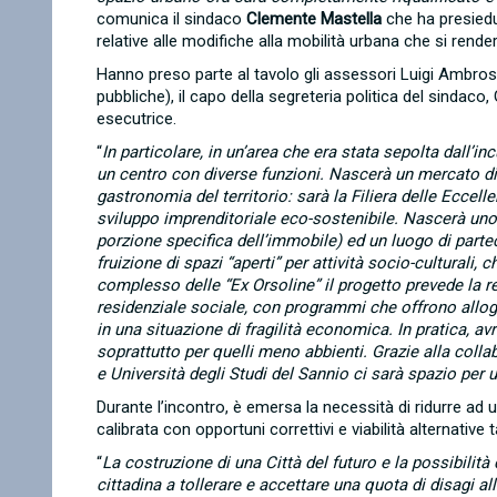
comunica il sindaco
Clemente Mastella
che ha presiedu
relative alle modifiche alla mobilità urbana che si rend
Hanno preso parte al tavolo gli assessori Luigi Ambroso
pubbliche), il capo della segreteria politica del sindaco
esecutrice.
“
In particolare, in un’area che era stata sepolta dall’
un centro con diverse funzioni. Nascerà un mercato di 
gastronomia del territorio: sarà la Filiera delle Eccelle
sviluppo imprenditoriale eco-sostenibile. Nascerà uno
porzione specifica dell’immobile) ed un luogo di parte
fruizione di spazi “aperti” per attività socio-culturali,
complesso delle “Ex Orsoline” il progetto prevede la rea
residenziale sociale, con programmi che offrono alloggi
in una situazione di fragilità economica. In pratica, av
soprattutto per quelli meno abbienti. Grazie alla colla
e Università degli Studi del Sannio ci sarà spazio per 
Durante l’incontro, è emersa la necessità di ridurre ad 
calibrata con opportuni correttivi e viabilità alternative
“
La costruzione di una Città del futuro e la possibilità
cittadina a tollerare e accettare una quota di disagi al