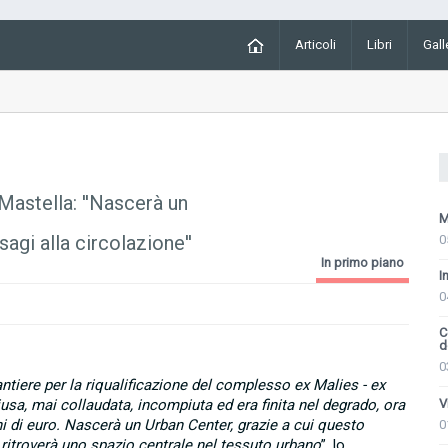
Articoli
Libri
Gall
Mastella: ''Nascerà un
M
sagi alla circolazione''
0
In primo piano
I
0
C
d
0
antiere per la riqualificazione del complesso ex Malies - ex
V
usa, mai collaudata, incompiuta ed era finita nel degrado, ora
ni di euro. Nascerà un Urban Center, grazie a cui questo
0
ritroverà uno spazio centrale nel tessuto urbano
”, lo