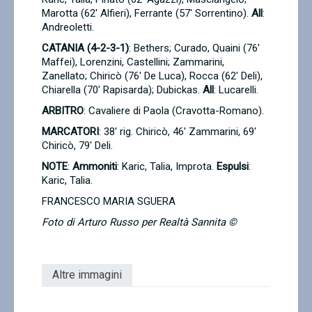
Marotta (62' Alfieri), Ferrante (57' Sorrentino).
All
:
Andreoletti.
CATANIA (4-2-3-1)
: Bethers; Curado, Quaini (76'
Maffei), Lorenzini, Castellini; Zammarini,
Zanellato; Chiricò (76' De Luca), Rocca (62' Deli),
Chiarella (70' Rapisarda); Dubickas.
All
: Lucarelli.
ARBITRO
: Cavaliere di Paola (Cravotta-Romano).
MARCATORI
: 38' rig. Chiric
ò
, 46' Zammarini, 69'
Chiric
ò
, 79' Deli
.
NOTE
:
Ammoniti
: Karic, Talia, Improta
.
Espulsi
:
Karic, Talia.
FRANCESCO MARIA SGUERA
Foto di Arturo Russo per Realtà Sannita ©
Altre immagini