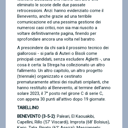
eliminato le scorie delle due passate
retrocessioni. Anzi: hanno evidenziato come il
Benevento, anche grazie ad una terribile
comunicazione ed una pessima gestione dei
numerosi casi critici, non sia mai riuscito a
voltare definitivamente pagina, finendo per
sprofondare ancora una volta nel baratro.
A prescindere da chi sarà il prossimo tecnico dei
giallorossi - si parla di Auteri o Bisoli come
principali candidati, senza escludere Aglietti -, una
cosa è certa: la Strega ha collezionato un altro
fallimento. Un altro capitolo, un altro progetto
(triennale) organizzato e cestinato
prematuramente attesi dei risultati orripilanti, che
hanno restituito al Benevento, al termine dell’anno
solare 2023, il 7° posto nel girone C di serie C,
con appena 30 punti all’attivo dopo 19 giornate.
TABELLINO
:
BENEVENTO (3-5-2)
: Paleari, El Kaouakibi,
Capellini, Rillo (57' Viscardi); Improta (68' Bolsius),
Karic, Talia, Pinato (62' Agazzi), Masciangelo;