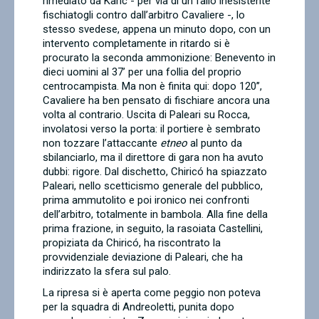
rimediato da Karic - per via di un fallo inesistente
fischiatogli contro dall’arbitro Cavaliere -, lo
stesso svedese, appena un minuto dopo, con un
intervento completamente in ritardo si è
procurato la seconda ammonizione: Benevento in
dieci uomini al 37’ per una follia del proprio
centrocampista. Ma non è finita qui: dopo 120’’,
Cavaliere ha ben pensato di fischiare ancora una
volta al contrario. Uscita di Paleari su Rocca,
involatosi verso la porta: il portiere è sembrato
non tozzare l’attaccante
etneo
al punto da
sbilanciarlo, ma il direttore di gara non ha avuto
dubbi: rigore. Dal dischetto, Chiricó ha spiazzato
Paleari, nello scetticismo generale del pubblico,
prima ammutolito e poi ironico nei confronti
dell’arbitro, totalmente in bambola. Alla fine della
prima frazione, in seguito, la rasoiata Castellini,
propiziata da Chiricó, ha riscontrato la
provvidenziale deviazione di Paleari, che ha
indirizzato la sfera sul palo.
La ripresa si è aperta come peggio non poteva
per la squadra di Andreoletti, punita dopo