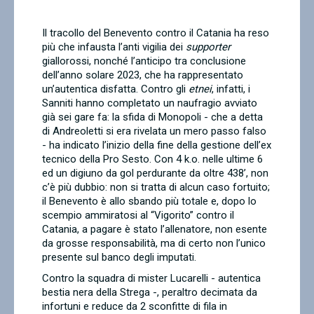
Contatti
Il tracollo del Benevento contro il Catania ha reso
più che infausta l’anti vigilia dei
supporter
giallorossi, nonché l’anticipo tra conclusione
dell’anno solare 2023, che ha rappresentato
un’autentica disfatta. Contro gli
etnei
, infatti, i
Sanniti hanno completato un naufragio avviato
già sei gare fa: la sfida di Monopoli - che a detta
di Andreoletti si era rivelata un mero passo falso
- ha indicato l’inizio della fine della gestione dell’ex
tecnico della Pro Sesto. Con 4 k.o. nelle ultime 6
ed un digiuno da gol perdurante da oltre 438’, non
c’è più dubbio: non si tratta di alcun caso fortuito;
il Benevento è allo sbando più totale e, dopo lo
scempio ammiratosi al “Vigorito” contro il
Catania, a pagare è stato l’allenatore, non esente
da grosse responsabilità, ma di certo non l’unico
presente sul banco degli imputati.
Contro la squadra di mister Lucarelli - autentica
bestia nera della Strega -, peraltro decimata da
infortuni e reduce da 2 sconfitte di fila in