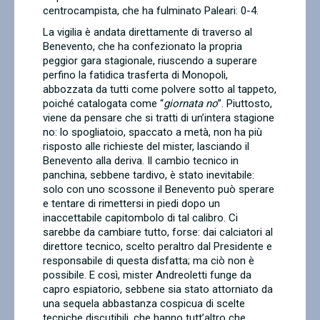
centrocampista, che ha fulminato Paleari: 0-4.
La vigilia è andata direttamente di traverso al
Benevento, che ha confezionato la propria
peggior gara stagionale, riuscendo a superare
perfino la fatidica trasferta di Monopoli,
abbozzata da tutti come polvere sotto al tappeto,
poiché catalogata come “
giornata no
”. Piuttosto,
viene da pensare che si tratti di un’intera stagione
no: lo spogliatoio, spaccato a metà, non ha più
risposto alle richieste del mister, lasciando il
Benevento alla deriva. Il cambio tecnico in
panchina, sebbene tardivo, è stato inevitabile:
solo con uno scossone il Benevento può sperare
e tentare di rimettersi in piedi dopo un
inaccettabile capitombolo di tal calibro. Ci
sarebbe da cambiare tutto, forse: dai calciatori al
direttore tecnico, scelto peraltro dal Presidente e
responsabile di questa disfatta; ma ciò non è
possibile. E così, mister Andreoletti funge da
capro espiatorio, sebbene sia stato attorniato da
una sequela abbastanza cospicua di scelte
tecniche discutibili, che hanno tutt’altro che