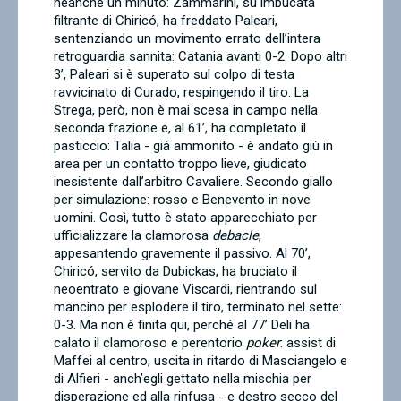
neanche un minuto: Zammarini, su imbucata
filtrante di Chiricó, ha freddato Paleari,
sentenziando un movimento errato dell’intera
retroguardia sannita: Catania avanti 0-2. Dopo altri
3’, Paleari si è superato sul colpo di testa
ravvicinato di Curado, respingendo il tiro. La
Strega, però, non è mai scesa in campo nella
seconda frazione e, al 61’, ha completato il
pasticcio: Talia - già ammonito - è andato giù in
area per un contatto troppo lieve, giudicato
inesistente dall’arbitro Cavaliere. Secondo giallo
per simulazione: rosso e Benevento in nove
uomini. Così, tutto è stato apparecchiato per
ufficializzare la clamorosa
debacle
,
appesantendo gravemente il passivo. Al 70’,
Chiricó, servito da Dubickas, ha bruciato il
neoentrato e giovane Viscardi, rientrando sul
mancino per esplodere il tiro, terminato nel sette:
0-3. Ma non è finita qui, perché al 77’ Deli ha
calato il clamoroso e perentorio
poker
: assist di
Maffei al centro, uscita in ritardo di Masciangelo e
di Alfieri - anch’egli gettato nella mischia per
disperazione ed alla rinfusa - e destro secco del