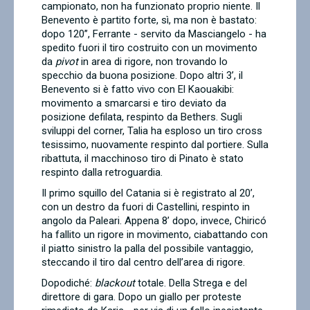
campionato, non ha funzionato proprio niente. Il
Benevento è partito forte, sì, ma non è bastato:
dopo 120’’, Ferrante - servito da Masciangelo - ha
spedito fuori il tiro costruito con un movimento
da
pivot
in area di rigore, non trovando lo
specchio da buona posizione. Dopo altri 3’, il
Benevento si è fatto vivo con El Kaouakibi:
movimento a smarcarsi e tiro deviato da
posizione defilata, respinto da Bethers. Sugli
sviluppi del corner, Talia ha esploso un tiro cross
tesissimo, nuovamente respinto dal portiere. Sulla
ribattuta, il macchinoso tiro di Pinato è stato
respinto dalla retroguardia.
Il primo squillo del Catania si è registrato al 20’,
con un destro da fuori di Castellini, respinto in
angolo da Paleari. Appena 8’ dopo, invece, Chiricó
ha fallito un rigore in movimento, ciabattando con
il piatto sinistro la palla del possibile vantaggio,
steccando il tiro dal centro dell’area di rigore.
Dopodiché:
blackout
totale. Della Strega e del
direttore di gara. Dopo un giallo per proteste