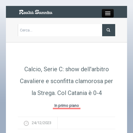
Close
Articoli
Libri
Calcio, Serie C: show dell'arbitro
Gallery
Cavaliere e sconfitta clamorosa per
la Strega. Col Catania è 0-4
Carrello
In primo piano
Chi siamo
24/12/2023
Abbonarsi