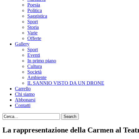
Poesia
Politica
Saggistica
Sport
Storia
Varie
Offerte
Gallery
Sport
Eventi
In primo piano
Cultura
Società
Ambiente
IL SANNIO VISTO DA UN DRONE
Carrello
Chi siamo
Abbonarsi
Contatti
La rappresentazione della Carmen al Tea