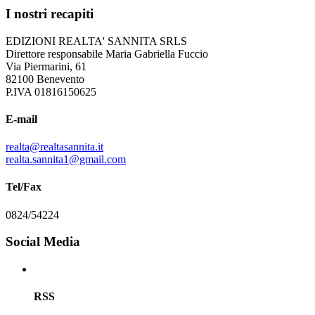
I nostri recapiti
EDIZIONI REALTA' SANNITA SRLS
Direttore responsabile Maria Gabriella Fuccio
Via Piermarini, 61
82100 Benevento
P.IVA 01816150625
E-mail
realta@realtasannita.it
realta.sannita1@gmail.com
Tel/Fax
0824/54224
Social Media
RSS