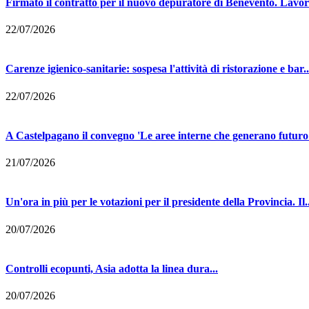
Firmato il contratto per il nuovo depuratore di Benevento. Lavori 
22/07/2026
Carenze igienico-sanitarie: sospesa l'attività di ristorazione e bar..
22/07/2026
A Castelpagano il convegno 'Le aree interne che generano futuro'
21/07/2026
Un'ora in più per le votazioni per il presidente della Provincia. Il..
20/07/2026
Controlli ecopunti, Asia adotta la linea dura...
20/07/2026