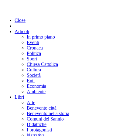
Close
Articoli
In primo piano
Eventi
Cronaca
Politica
Sport
Chiesa Cattolica
Cultura
Società
Enti
Economia
Ambiente
Libri
Arte
Benevento città
Benevento nella storia
Comuni del Sannio
Didattiche
I protagonisti
Narrativa