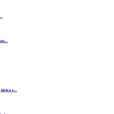
..
to...
drica e...