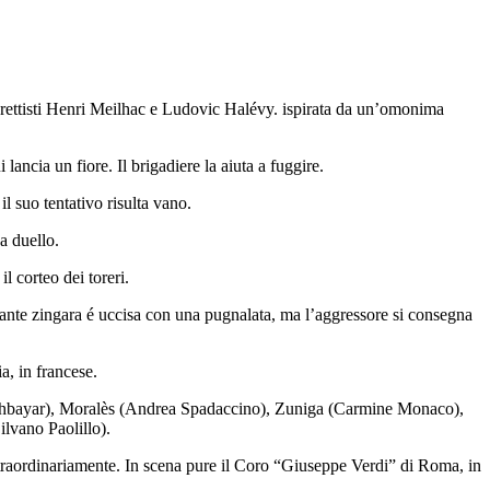
ettisti
Henri Meilhac e Ludovic Halévy. ispirata da un’omonima
ancia un fiore. Il brigadiere la aiuta a fuggire.
l suo tentativo risulta vano.
a duello.
l corteo dei toreri.
inante zingara é uccisa con una pugnalata, ma l’aggressore si consegna
a, in francese.
nkhbayar), Moralès (Andrea Spadaccino), Zuniga (Carmine Monaco),
lvano Paolillo).
straordinariamente. In scena pure il Coro “Giuseppe Verdi” di Roma, in