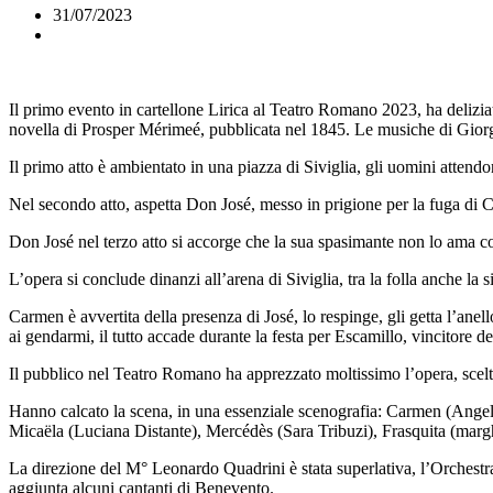
31/07/2023
Il primo evento in cartellone Lirica al Teatro Romano 2023, ha deliziato
novella di Prosper Mérimeé, pubblicata nel 1845. Le musiche di Gior
Il primo atto è ambientato in una piazza di Siviglia, gli uomini attendo
Nel secondo atto, aspetta Don José, messo in prigione per la fuga di Ca
Don José nel terzo atto si accorge che la sua spasimante non lo ama com
L’opera si conclude dinanzi all’arena di Siviglia, tra la folla anche la
Carmen è avvertita della presenza di José, lo respinge, gli getta l’ane
ai gendarmi, il tutto accade durante la festa per Escamillo, vincitore de
Il pubblico nel Teatro Romano ha apprezzato moltissimo l’opera, scelta d
Hanno calcato la scena, in una essenziale scenografia: Carmen (Ang
Micaëla (Luciana Distante), Mercédès (Sara Tribuzi), Frasquita (marg
La direzione del M° Leonardo Quadrini è stata superlativa, l’Orchestr
aggiunta alcuni cantanti di Benevento.