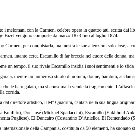
 i melomani con la Carmen, celebre opera in quattro atti, scritta dai libr
ge Bizet vengono composte da marzo 1873 fino al luglio 1874.
no Carmen, per conquistarla, ma mostra le sue attenzioni solo José, a cui l
rmen, intanto cerca Escamillo di far breccia nel cuore della donna, ma i
e un tempo, il suo rivale Escamillo insidia i suoi sentimenti e lo sfida 
 sigaraia, mentre un numeroso stuolo di uomini, donne, bambini, acclama i
llo che le ha regalato, ma si consuma la vendetta tragicamente. L’affasc
lla corrida.
al direttore artistico, il M° Quadrini, cantata nella sua lingua originari
ela Bonfitto), Don José (Mickael Spadaccini), Escamillo (Enkhbold A
herita Pugliese), El Dancairo (Costantino D’Aniello), El Remendado (Si
a internazionale della Campania, costituita da 50 elementi, ha suonato 