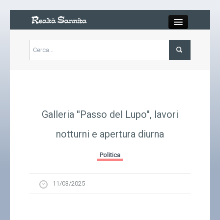
Close
Articoli
Libri
Galleria ''Passo del Lupo'', lavori
Gallery
notturni e apertura diurna
Carrello
Politica
Chi siamo
11/03/2025
Abbonarsi