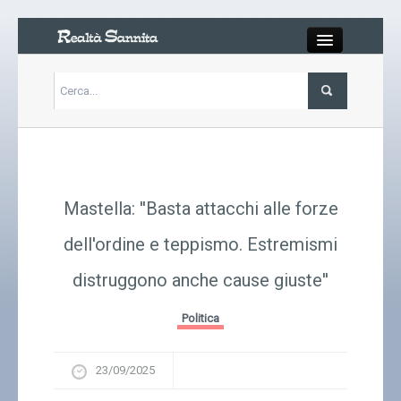
Close
Articoli
Libri
Mastella: ''Basta attacchi alle forze
Gallery
dell'ordine e teppismo. Estremismi
distruggono anche cause giuste''
Carrello
Politica
Chi siamo
23/09/2025
Abbonarsi