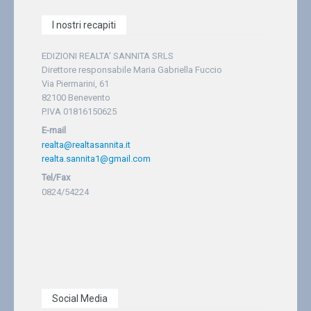
I nostri recapiti
EDIZIONI REALTA' SANNITA SRLS
Direttore responsabile Maria Gabriella Fuccio
Via Piermarini, 61
82100 Benevento
P.IVA 01816150625
E-mail
realta@realtasannita.it
realta.sannita1@gmail.com
Tel/Fax
0824/54224
Social Media