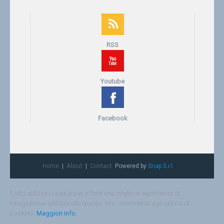
RSS
Youtube
Facebook
Home
About
Contact
Powered by
Snap S.r.l.
Il sito utilizza i cookie per offrirti una migliore esperienza di
navigazione. Utilizzando questo sito, acconsenti agli utilizzi di
cookies.
Maggiori info.