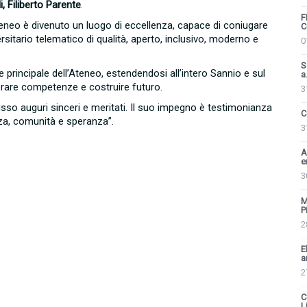
, Filiberto Parente
.
F
’Ateneo è divenuto un luogo di eccellenza, capace di coniugare
C
ersitario telematico di qualità, aperto, inclusivo, moderno e
0
S
 principale dell’Ateneo, estendendosi all’intero Sannio e sul
a.
nerare competenze e costruire futuro.
3
so auguri sinceri e meritati. Il suo impegno è testimonianza
C
nza, comunità e speranza”.
3
A
e
3
M
P
2
E
a
2
C
Li