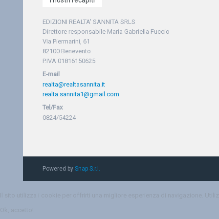
I nostri recapiti
EDIZIONI REALTA' SANNITA SRLS
Direttore responsabile Maria Gabriella Fuccio
Via Piermarini, 61
82100 Benevento
P.IVA 01816150625
E-mail
realta@realtasannita.it
realta.sannita1@gmail.com
Tel/Fax
0824/54224
Powered by
Snap S.r.l.
Il sito utilizza i cookie per offrirti una migliore esperienza di navigazione. Uti
Ok, accetto!