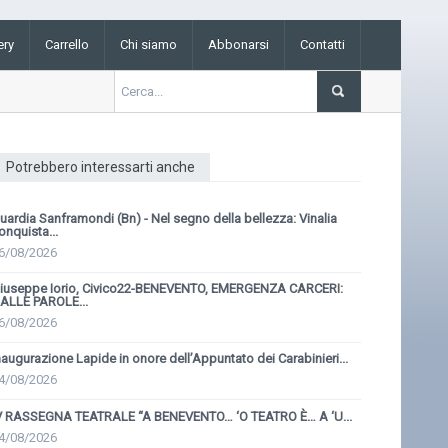
ery
Carrello
Chi siamo
Abbonarsi
Contatti
Potrebbero interessarti anche
uardia Sanframondi (Bn) - Nel segno della bellezza: Vinalia
onquista...
6/08/2026
iuseppe Iorio, Civico22-BENEVENTO, EMERGENZA CARCERI:
ALLE PAROLE...
6/08/2026
naugurazione Lapide in onore dell’Appuntato dei Carabinieri...
4/08/2026
V RASSEGNA TEATRALE “A BENEVENTO… ‘O TEATRO È… A ‘U...
4/08/2026