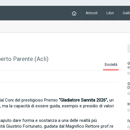
Articoli
Libri
Gall
berto Parente (Acli)
G
Società
c
0
G
D
0
 dal Coni del prestigioso Premio
“Gladiatore Sannita 2026”,
un
I
 ma la capacità di essere guida, esempio e presidio di valori
0
 saputo dare forma e sostanza a una delle realtà più
I
ità Giustino Fortunato, guidata dal Magnifico Rettore prof.re
0