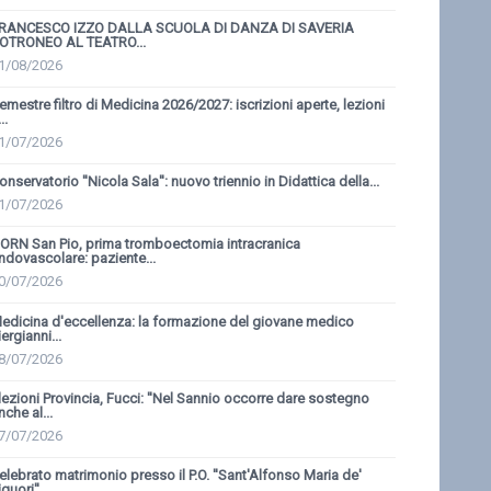
RANCESCO IZZO DALLA SCUOLA DI DANZA DI SAVERIA
OTRONEO AL TEATRO...
1/08/2026
emestre filtro di Medicina 2026/2027: iscrizioni aperte, lezioni
..
1/07/2026
onservatorio ''Nicola Sala'': nuovo triennio in Didattica della...
1/07/2026
ORN San Pio, prima tromboectomia intracranica
ndovascolare: paziente...
0/07/2026
edicina d'eccellenza: la formazione del giovane medico
iergianni...
8/07/2026
lezioni Provincia, Fucci: ''Nel Sannio occorre dare sostegno
nche al...
7/07/2026
elebrato matrimonio presso il P.O. ''Sant'Alfonso Maria de'
guori''...