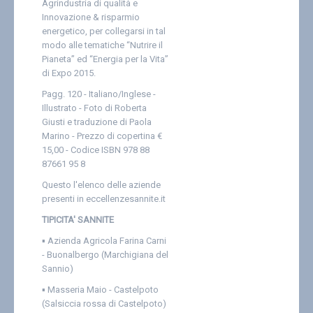
Agrindustria di qualità e
Contatti
Innovazione & risparmio
energetico, per collegarsi in tal
modo alle tematiche “Nutrire il
Pianeta” ed “Energia per la Vita”
di Expo 2015.
Pagg. 120 - Italiano/Inglese -
Illustrato -
Foto di Roberta
Giusti e traduzione di Paola
Marino -
Prezzo di copertina €
15,00 - Codice ISBN 978 88
87661 95 8
Questo l'elenco delle aziende
presenti in eccellenzesannite.it
TIPICITA' SANNITE
▪
Azienda Agricola Farina Carni
- Buonalbergo (Marchigiana del
Sannio)
▪
Masseria Maio - Castelpoto
(Salsiccia rossa di Castelpoto)