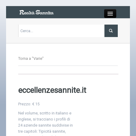
Close
Articoli
Torna a "Varie"
Libri
Gallery
eccellenzesannite.it
Carrello
Prezzo:
€ 15
Chi siamo
Nel volume, scritto in italiano e
inglese, si tracciano i profili di
24 aziende sannite suddivise in
Abbonarsi
tre capitoli: Tipicità sannite,