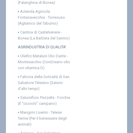
(Falanghina di Bonea)
▪
Azienda Agricola
Fontanavecchia - Torrecuso
(Aglianico del Taburno)
▪
Cantina di Castelvenere -
Bonea (La Barbera del Sannio)
AGRINDUSTRIA DI QUALITA'
▪
Oleifici Mataluni Olio Dante -
Montesarchio (ConDisano olio
con vitamina D)
▪
Fattoria della Golosità di San
Salvatore Telesino (Salumi
d'altri tempi)
▪
Salumificio Pezzella - Forchia
(Il “cicciolo” campano)
▪
Mangimi Liverini - Telese
Terme (Per il benessere degli
animali)