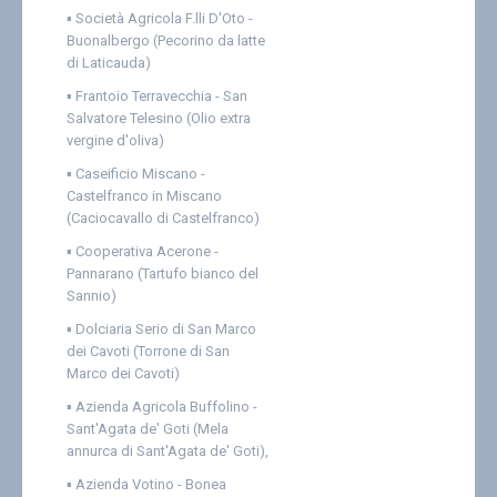
▪
Società Agricola F.lli D'Oto -
Buonalbergo (Pecorino da latte
di Laticauda)
▪
Frantoio Terravecchia - San
Salvatore Telesino (Olio extra
vergine d'oliva)
▪
Caseificio Miscano -
Castelfranco in Miscano
(Caciocavallo di Castelfranco)
▪
Cooperativa Acerone -
Pannarano (Tartufo bianco del
Sannio)
▪
Dolciaria Serio di San Marco
dei Cavoti (Torrone di San
Marco dei Cavoti)
▪
Azienda Agricola Buffolino -
Sant'Agata de' Goti (Mela
annurca di Sant'Agata de' Goti),
▪
Azienda Votino - Bonea