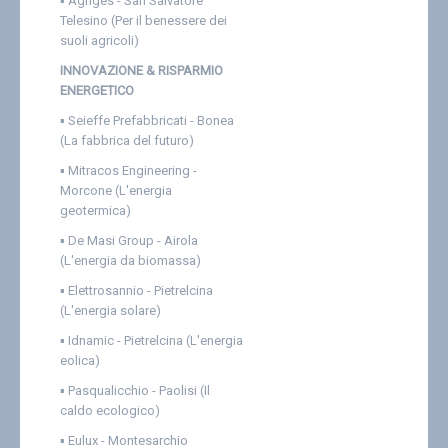
▪
Agriges - San Salvatore
Telesino (Per il benessere dei
suoli agricoli)
INNOVAZIONE & RISPARMIO
ENERGETICO
▪
Seieffe Prefabbricati - Bonea
(La fabbrica del futuro)
▪
Mitracos Engineering -
Morcone (L'energia
geotermica)
▪
De Masi Group - Airola
(L'energia da biomassa)
▪
Elettrosannio - Pietrelcina
(L'energia solare)
▪
Idnamic - Pietrelcina (L'energia
eolica)
▪
Pasqualicchio - Paolisi (Il
caldo ecologico)
▪
Eulux - Montesarchio