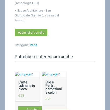
(Tecnologia LED)
▪
Nuove Architetture - San
Giorgio del Sannio (La casa del
futuro)
Aggiungi al carrello
Categoria:
Varie
.
Potrebbero interessarti anche
L'arte
Cile e
culinaria in
Perù...
gioco
percezioni
a colori
€ 25
€ 20
Acquista