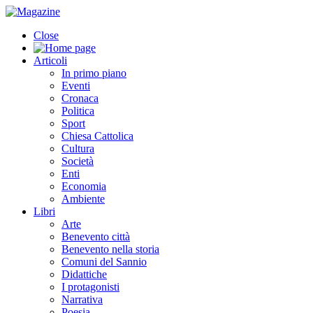
Close
Articoli
In primo piano
Eventi
Cronaca
Politica
Sport
Chiesa Cattolica
Cultura
Società
Enti
Economia
Ambiente
Libri
Arte
Benevento città
Benevento nella storia
Comuni del Sannio
Didattiche
I protagonisti
Narrativa
Poesia