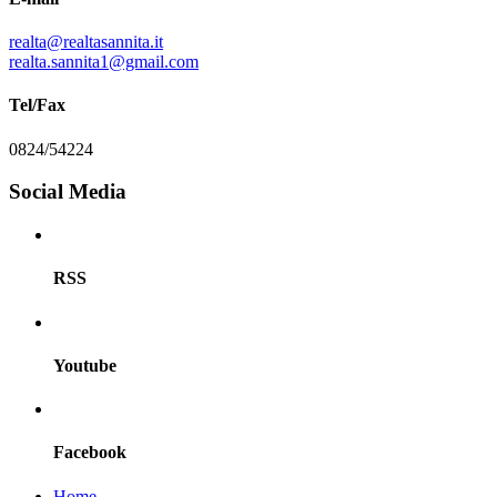
realta@realtasannita.it
realta.sannita1@gmail.com
Tel/Fax
0824/54224
Social Media
RSS
Youtube
Facebook
Home