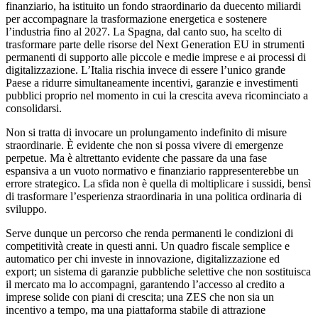
finanziario, ha istituito un fondo straordinario da duecento miliardi
per accompagnare la trasformazione energetica e sostenere
l’industria fino al 2027. La Spagna, dal canto suo, ha scelto di
trasformare parte delle risorse del Next Generation EU in strumenti
permanenti di supporto alle piccole e medie imprese e ai processi di
digitalizzazione. L’Italia rischia invece di essere l’unico grande
Paese a ridurre simultaneamente incentivi, garanzie e investimenti
pubblici proprio nel momento in cui la crescita aveva ricominciato a
consolidarsi.
Non si tratta di invocare un prolungamento indefinito di misure
straordinarie. È evidente che non si possa vivere di emergenze
perpetue. Ma è altrettanto evidente che passare da una fase
espansiva a un vuoto normativo e finanziario rappresenterebbe un
errore strategico. La sfida non è quella di moltiplicare i sussidi, bensì
di trasformare l’esperienza straordinaria in una politica ordinaria di
sviluppo.
Serve dunque un percorso che renda permanenti le condizioni di
competitività create in questi anni. Un quadro fiscale semplice e
automatico per chi investe in innovazione, digitalizzazione ed
export; un sistema di garanzie pubbliche selettive che non sostituisca
il mercato ma lo accompagni, garantendo l’accesso al credito a
imprese solide con piani di crescita; una ZES che non sia un
incentivo a tempo, ma una piattaforma stabile di attrazione