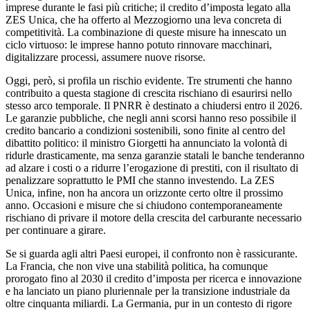
imprese durante le fasi più critiche; il credito d’imposta legato alla
ZES Unica, che ha offerto al Mezzogiorno una leva concreta di
competitività. La combinazione di queste misure ha innescato un
ciclo virtuoso: le imprese hanno potuto rinnovare macchinari,
digitalizzare processi, assumere nuove risorse.
Oggi, però, si profila un rischio evidente. Tre strumenti che hanno
contribuito a questa stagione di crescita rischiano di esaurirsi nello
stesso arco temporale. Il PNRR è destinato a chiudersi entro il 2026.
Le garanzie pubbliche, che negli anni scorsi hanno reso possibile il
credito bancario a condizioni sostenibili, sono finite al centro del
dibattito politico: il ministro Giorgetti ha annunciato la volontà di
ridurle drasticamente, ma senza garanzie statali le banche tenderanno
ad alzare i costi o a ridurre l’erogazione di prestiti, con il risultato di
penalizzare soprattutto le PMI che stanno investendo. La ZES
Unica, infine, non ha ancora un orizzonte certo oltre il prossimo
anno. Occasioni e misure che si chiudono contemporaneamente
rischiano di privare il motore della crescita del carburante necessario
per continuare a girare.
Se si guarda agli altri Paesi europei, il confronto non è rassicurante.
La Francia, che non vive una stabilità politica, ha comunque
prorogato fino al 2030 il credito d’imposta per ricerca e innovazione
e ha lanciato un piano pluriennale per la transizione industriale da
oltre cinquanta miliardi. La Germania, pur in un contesto di rigore